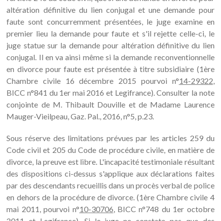
altération définitive du lien conjugal et une demande pour
faute sont concurremment présentées, le juge examine en
premier lieu la demande pour faute et s'il rejette celle-ci, le
juge statue sur la demande pour altération définitive du lien
conjugal. Il en va ainsi même si la demande reconventionnelle
en divorce pour faute est présentée à titre subsidiaire (1ère
Chambre civile 16 décembre 2015 pourvoi n°
14-29322
,
BICC n°841 du 1er mai 2016 et Legifrance). Consulter la note
conjointe de M. Thibault Douville et de Madame Laurence
Mauger-Vieilpeau, Gaz. Pal., 2016, n°5, p.23.
Sous réserve des limitations prévues par les articles 259 du
Code civil et 205 du Code de procédure civile, en matière de
divorce, la preuve est libre. L'incapacité testimoniale résultant
des dispositions ci-dessus s'applique aux déclarations faites
par des descendants recueillis dans un procès verbal de police
en dehors de la procédure de divorce. (1ère Chambre civile 4
mai 2011, pourvoi n°
10-30706
, BICC n°748 du 1er octobre
2011 et Legifrance). Si le juge ne constate pas que des