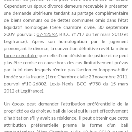
Cependant un époux divorcé demeure recevable à présenter
une demande ultérieure tendant au partage complémentaire
de biens communs ou de dettes communes omis dans l'état
liquidatif homologué (1ère chambre civile, 30 septembre
2009, pourvoi :
07-12592
, BICC n°717 du 1er mars 2010 et
Legifrance). Après son homologation par le jugement
prononçant le divorce, la convention définitive revêt la même
force exécutoire
que celle d'une décision de justice et ne peut
plus être remise en cause hors des cas limitativement prévus
par la loi dans lesquels n'entre pas l'action en inopposabilité
fondée sur la fraude. (1ère Chambre civile 23 novembre 2011,
pourvoi n°
10-26802
, Lexis-Nexis, BCC n°758 du 15 mars
2012 et Legifrance).
Un époux peut demander l'attribution préférentielle de la
propriété ou du droit au bail du local qui lui sert effectivement
d'habitation s'il y avait sa résidence. Il peut obtenir que cette
attribution préférentielle prenne la forme d'un bail
emphytéotique (1ère Chambre civile 12 juin 2013, pourvoi