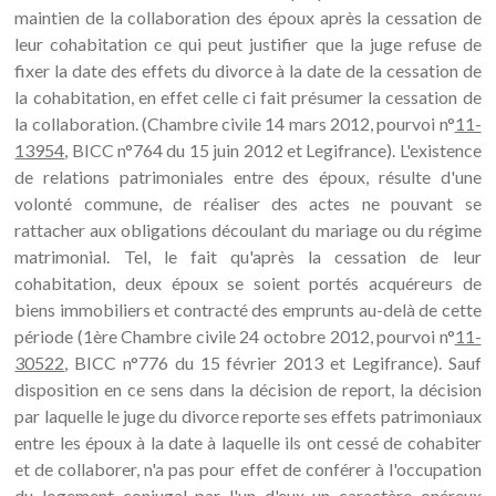
maintien de la collaboration des époux après la cessation de
leur cohabitation ce qui peut justifier que la juge refuse de
fixer la date des effets du divorce à la date de la cessation de
la cohabitation, en effet celle ci fait présumer la cessation de
la collaboration. (Chambre civile 14 mars 2012, pourvoi n°
11-
13954
, BICC n°764 du 15 juin 2012 et Legifrance). L'existence
de relations patrimoniales entre des époux, résulte d'une
volonté commune, de réaliser des actes ne pouvant se
rattacher aux obligations découlant du mariage ou du régime
matrimonial. Tel, le fait qu'après la cessation de leur
cohabitation, deux époux se soient portés acquéreurs de
biens immobiliers et contracté des emprunts au-delà de cette
période (1ère Chambre civile 24 octobre 2012, pourvoi n°
11-
30522
, BICC n°776 du 15 février 2013 et Legifrance). Sauf
disposition en ce sens dans la décision de report, la décision
par laquelle le juge du divorce reporte ses effets patrimoniaux
entre les époux à la date à laquelle ils ont cessé de cohabiter
et de collaborer, n'a pas pour effet de conférer à l'occupation
du logement conjugal par l'un d'eux un caractère onéreux