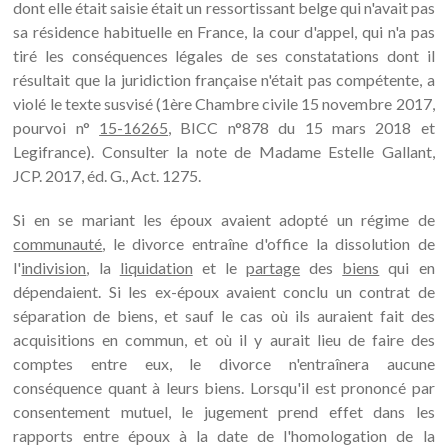
dont elle était saisie était un ressortissant belge qui n'avait pas
sa résidence habituelle en France, la cour d'appel, qui n'a pas
tiré les conséquences légales de ses constatations dont il
résultait que la juridiction française n'était pas compétente, a
violé le texte susvisé (1ère Chambre civile 15 novembre 2017,
pourvoi n°
15-16265
, BICC n°878 du 15 mars 2018 et
Legifrance). Consulter la note de Madame Estelle Gallant,
JCP. 2017, éd. G., Act. 1275.
Si en se mariant les époux avaient adopté un régime de
communauté
, le divorce entraîne d'office la dissolution de
l'
indivision
, la
liquidation
et le
partage
des
biens
qui en
dépendaient. Si les ex-époux avaient conclu un contrat de
séparation de biens, et sauf le cas où ils auraient fait des
acquisitions en commun, et où il y aurait lieu de faire des
comptes entre eux, le divorce n'entraînera aucune
conséquence quant à leurs biens. Lorsqu'il est prononcé par
consentement mutuel, le jugement prend effet dans les
rapports entre époux à la date de l'homologation de la