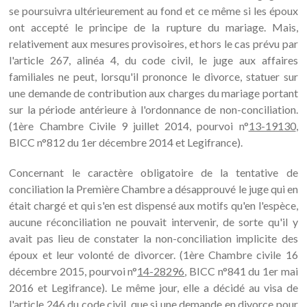
se poursuivra ultérieurement au fond et ce même si les époux
ont accepté le principe de la rupture du mariage. Mais,
relativement aux mesures provisoires, et hors le cas prévu par
l'article 267, alinéa 4, du code civil, le juge aux affaires
familiales ne peut, lorsqu'il prononce le divorce, statuer sur
une demande de contribution aux charges du mariage portant
sur la période antérieure à l'ordonnance de non-conciliation.
(1ère Chambre Civile 9 juillet 2014, pourvoi n°
13-19130
,
BICC n°812 du 1er décembre 2014 et Legifrance).
Concernant le caractère obligatoire de la tentative de
conciliation la Première Chambre a désapprouvé le juge qui en
était chargé et qui s'en est dispensé aux motifs qu'en l'espèce,
aucune réconciliation ne pouvait intervenir, de sorte qu'il y
avait pas lieu de constater la non-conciliation implicite des
époux et leur volonté de divorcer. (1ère Chambre civile 16
décembre 2015, pourvoi n°
14-28296
, BICC n°841 du 1er mai
2016 et Legifrance). Le même jour, elle a décidé au visa de
l'article 246 du code civil, que si une demande en divorce pour