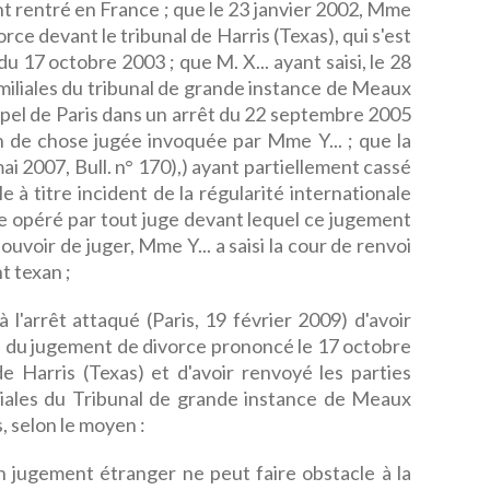
nt rentré en France ; que le 23 janvier 2002, Mme
ce devant le tribunal de Harris (Texas), qui s'est
u 17 octobre 2003 ; que M. X... ayant saisi, le 28
amiliales du tribunal de grande instance de Meaux
pel de Paris dans un arrêt du 22 septembre 2005
on de chose jugée invoquée par Mme Y... ; que la
ai 2007, Bull. n° 170),) ayant partiellement cassé
e à titre incident de la régularité internationale
e opéré par tout juge devant lequel ce jugement
uvoir de juger, Mme Y... a saisi la cour de renvoi
t texan ;
 l'arrêt attaqué (Paris, 19 février 2009) d'avoir
rée du jugement de divorce prononcé le 17 octobre
e Harris (Texas) et d'avoir renvoyé les parties
iliales du Tribunal de grande instance de Meaux
s, selon le moyen :
n jugement étranger ne peut faire obstacle à la