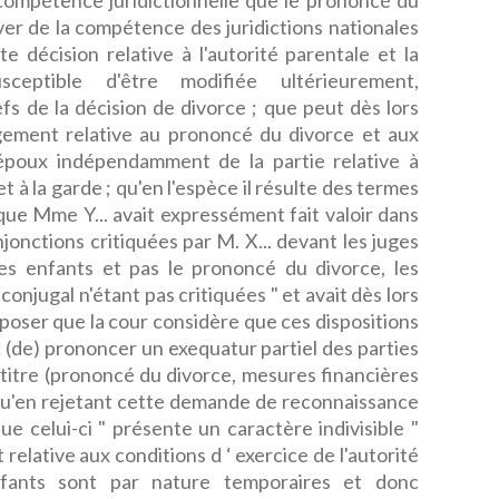
ompétence juridictionnelle que le prononcé du
ver de la compétence des juridictions nationales
e décision relative à l'autorité parentale et la
eptible d'être modifiée ultérieurement,
 de la décision de divorce ; que peut dès lors
ugement relative au prononcé du divorce et aux
époux indépendamment de la partie relative à
et à la garde ; qu'en l'espèce il résulte des termes
 que Mme Y... avait expressément fait valoir dans
njonctions critiquées par M. X... devant les juges
s enfants et pas le prononcé du divorce, les
conjugal n'étant pas critiquées " et avait dès lors
pposer que la cour considère que ces dispositions
 … (de) prononcer un exequatur partiel des parties
titre (prononcé du divorce, mesures financières
; qu'en rejetant cette demande de reconnaissance
ue celui-ci " présente un caractère indivisible "
relative aux conditions d ‘ exercice de l'autorité
fants sont par nature temporaires et donc