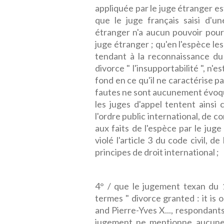
appliquée par le juge étranger est
que le juge français saisi d'
étranger n'a aucun pouvoir pour 
juge étranger ; qu'en l'espèce le
tendant à la reconnaissance du
divorce " l'insupportabilité ", n'
fond en ce qu'il ne caractérise pa
fautes ne sont aucunement évoqué
les juges d'appel tentent ainsi 
l'ordre public international, de c
aux faits de l'espèce par le juge
violé l'article 3 du code civil, d
principes de droit international ;
4° / que le jugement texan du 
termes " divorce granted : it is o
and Pierre-Yves X..., respondant
jugement ne mentionne aucunem