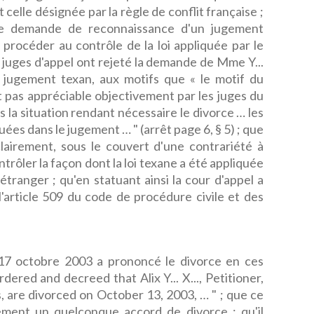
 celle désignée par la règle de conflit française ;
une demande de reconnaissance d'un jugement
procéder au contrôle de la loi appliquée par le
s juges d'appel ont rejeté la demande de Mme Y...
 jugement texan, aux motifs que « le motif du
est pas appréciable objectivement par les juges du
s la situation rendant nécessaire le divorce … les
es dans le jugement … " (arrêt page 6, § 5) ; que
clairement, sous le couvert d'une contrariété à
ontrôler la façon dont la loi texane a été appliquée
 étranger ; qu'en statuant ainsi la cour d'appel a
e l'article 509 du code de procédure civile et des
17 octobre 2003 a prononcé le divorce en ces
rdered and decreed that Alix Y... X..., Petitioner,
s, are divorced on October 13, 2003, … " ; que ce
ent un quelconque accord de divorce ; qu'il