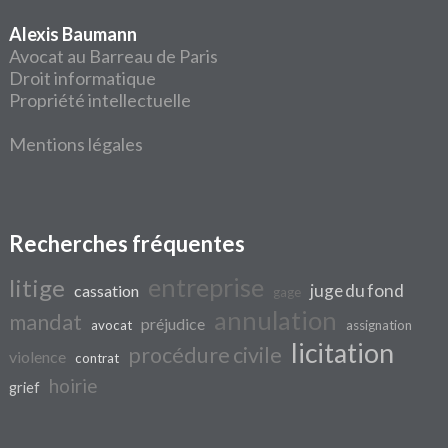
Alexis Baumann
Avocat au Barreau de Paris
Droit informatique
Propriété intellectuelle
Mentions légales
Recherches fréquentes
entreprise
litige
juge du fond
cassation
gage
annulation
mandat
préjudice
avocat
assignation
licitation
procédure civile
violence
contrat
hoirie
grief