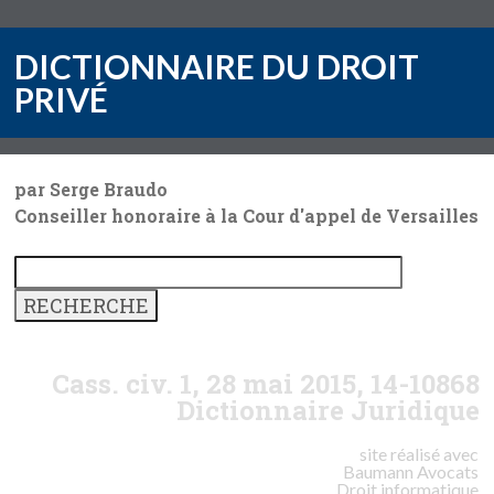
DICTIONNAIRE DU DROIT
PRIVÉ
par Serge Braudo
Conseiller honoraire à la Cour d'appel de Versailles
Cass. civ. 1, 28 mai 2015, 14-10868
Dictionnaire Juridique
site réalisé avec
Baumann
Avocats
Droit informatique