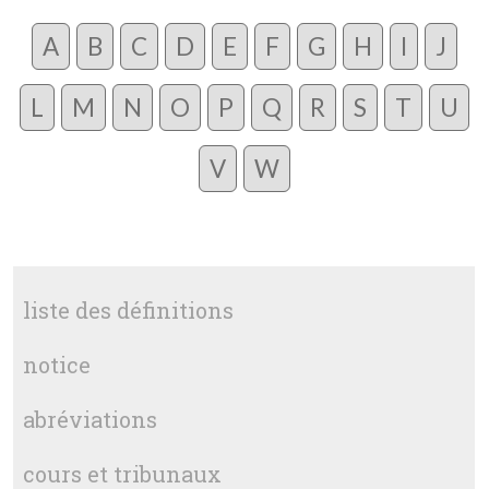
A
B
C
D
E
F
G
H
I
J
L
M
N
O
P
Q
R
S
T
U
V
W
liste des définitions
notice
abréviations
cours et tribunaux