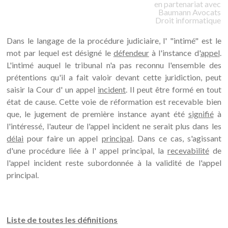
en partenariat avec
Baumann
Avocats
Droit informatique
Dans le langage de la procédure judiciaire, l' "intimé" est le
mot par lequel est désigné le
défendeur
à l'instance d'
appel
.
L'intimé auquel le tribunal n'a pas reconnu l'ensemble des
prétentions qu'il a fait valoir devant cette juridiction, peut
saisir la Cour d' un appel
incident
. Il peut être formé en tout
état de cause. Cette voie de réformation est recevable bien
que, le jugement de première instance ayant été
signifié
à
l'intéressé, l'auteur de l'appel incident ne serait plus dans les
délai
pour faire un appel
principal
. Dans ce cas, s'agissant
d'une procédure liée à l' appel principal, la
recevabilité
de
l'appel incident reste subordonnée à la validité de l'appel
principal.
Liste de toutes les définitions