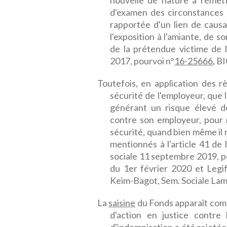
nouvelle de nature à remett
d'examen des circonstances de
rapportée d'un lien de causal
l'exposition à l'amiante, de so
de la prétendue victime de
2017, pourvoi n°
16-25666
, B
Toutefois, en application des r
sécurité de l'employeur, que le
générant un risque élevé d
contre son employeur, pour 
sécurité, quand bien même il n
mentionnés à l'article 41 de
sociale 11 septembre 2019, p
du 1er février 2020 et Leg
Keim-Bagot, Sem. Sociale Lam
La
saisine
du Fonds apparaît co
d'action en justice contre