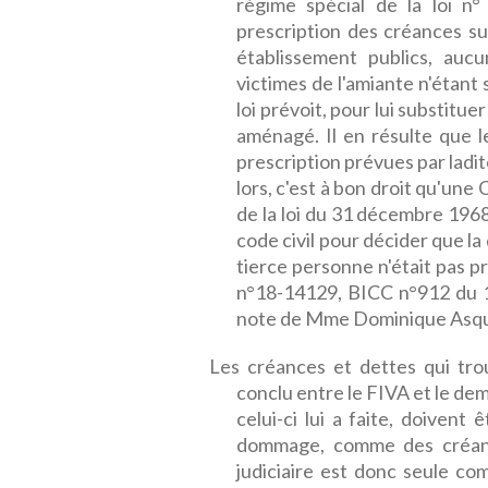
régime spécial de la loi n
prescription des créances su
établissement publics, au
victimes de l'amiante n'étant
loi prévoit, pour lui substitu
aménagé. Il en résulte que l
prescription prévues par ladit
lors, c'est à bon droit qu'une 
de la loi du 31 décembre 1968 
code civil pour décider que l
tierce personne n'était pas pr
n°18-14129, BICC n°912 du 1
note de Mme Dominique Asquina
Les créances et dettes qui trou
conclu entre le FIVA et le de
celui-ci lui a faite, doivent
dommage, comme des créance
judiciaire est donc seule co