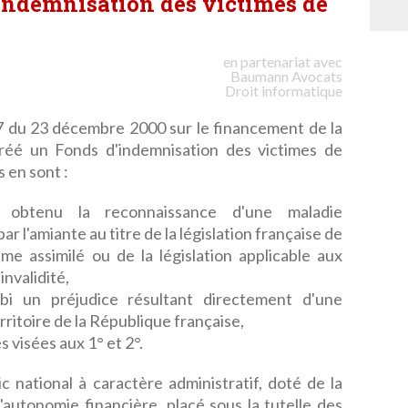
indemnisation des victimes de
en partenariat avec
Baumann
Avocats
Droit informatique
57 du 23 décembre 2000 sur le financement de la
créé un Fonds d'indemnisation des victimes de
s en sont :
 obtenu la reconnaissance d'une maladie
r l'amiante au titre de la législation française de
ime assimilé ou de la législation applicable aux
invalidité,
bi un préjudice résultant directement d'une
erritoire de la République française,
 visées aux 1° et 2°.
ic national à caractère administratif, doté de la
l'autonomie financière, placé sous la tutelle des