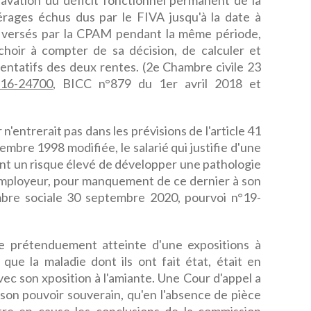
gravation du déficit fonctionnel permanent de la
érages échus dus par le FIVA jusqu'à la date à
ux versés par la CPAM pendant la même période,
choir à compter de sa décision, de calculer et
entatifs des deux rentes. (2e Chambre civile 23
16-24700
, BICC n°879 du 1er avril 2018 et
entrerait pas dans les prévisions de l'article 41
embre 1998 modifiée, le salarié qui justifie d'une
ant un risque élevé de développer une pathologie
employeur, pour manquement de ce dernier à son
mbre sociale 30 septembre 2020, pourvoi n°19-
ne prétenduement atteinte d'une expositions à
que la maladie dont ils ont fait état, était en
vec son xposition à l'amiante. Une Cour d'appel a
 son pouvoir souverain, qu'en l'absence de pièce