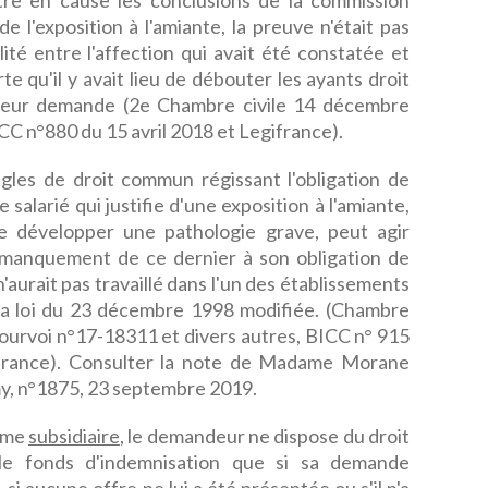
re en cause les conclusions de la commission
 l'exposition à l'amiante, la preuve n'était pas
ité entre l'affection qui avait été constatée et
rte qu'il y avait lieu de débouter les ayants droit
 leur demande (2e Chambre civile 14 décembre
ICC n°880 du 15 avril 2018 et Legifrance).
ègles de droit commun régissant l'obligation de
 salarié qui justifie d'une exposition à l'amiante,
e développer une pathologie grave, peut agir
manquement de ce dernier à son obligation de
'aurait pas travaillé dans l'un des établissements
 la loi du 23 décembre 1998 modifiée. (Chambre
ourvoi n°17-18311 et divers autres, BICC n° 915
ifrance). Consulter la note de Madame Morane
y, n°1875, 23 septembre 2019.
mme
subsidiaire
, le demandeur ne dispose du droit
 le fonds d'indemnisation que si sa demande