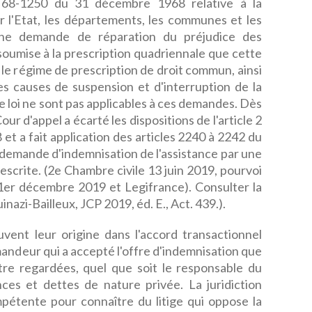
° 68-1250 du 31 décembre 1968 relative à la
r l'Etat, les départements, les communes et les
cune demande de réparation du préjudice des
 soumise à la prescription quadriennale que cette
er le régime de prescription de droit commun, ainsi
es causes de suspension et d'interruption de la
e loi ne sont pas applicables à ces demandes. Dès
Cour d'appel a écarté les dispositions de l'article 2
et a fait application des articles 2240 à 2242 du
a demande d'indemnisation de l'assistance par une
escrite. (2e Chambre civile 13 juin 2019, pourvoi
er décembre 2019 et Legifrance). Consulter la
zi-Bailleux, JCP 2019, éd. E., Act. 439.).
vent leur origine dans l'accord transactionnel
mandeur qui a accepté l'offre d'indemnisation que
 être regardées, quel que soit le responsable du
s et dettes de nature privée. La juridiction
mpétente pour connaître du litige qui oppose la