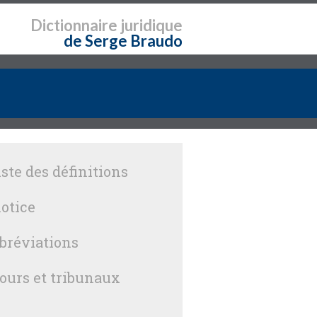
Dictionnaire
juridique
de Serge Braudo
iste des définitions
otice
bréviations
ours et tribunaux