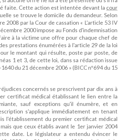
 si aucune offre ne lui a été présentée ou s'il n'a
été faite. Cette action est intentée devant la
cour
uelle se trouve le domicile du demandeur. Selon
e 2008 par la Cour de cassation « L'article 53 IV
 décembre 2000 impose au Fonds d'indemnisation
faire à la victime une offre pour chaque chef de
es prestations énumérées à l'article 29 de la loi
pour le montant qui résulte, poste par poste, de
alinéas 1 et 3, de cette loi, dans sa rédaction issue
2006-1640 du 21 décembre 2006 » (BICC n°694 du 15
réjudices concernés se prescrivent par dix ans à
 certificat médical établissant le lien entre la
'amiante, sauf exceptions qu'il énumère, et en
escription s'applique immédiatement en tenant
s l'établissement du premier certificat médical
, mais que ceux établis avant le 1er janvier 2004
ette date. Le législateur a entendu évincer le