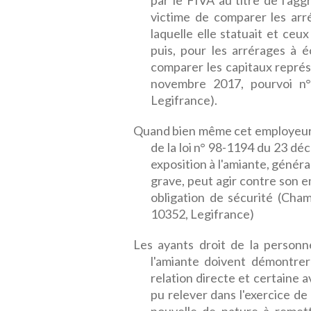
par le FIVA au titre de l'ag
victime de comparer les arr
laquelle elle statuait et ce
puis, pour les arrérages à é
comparer les capitaux représ
novembre 2017, pourvoi n°
Legifrance).
Quand bien même cet employeur n'
de la loi n° 98-1194 du 23 déc
exposition à l'amiante, génér
grave, peut agir contre son 
obligation de sécurité (Cha
10352, Legifrance)
Les ayants droit de la person
l'amiante doivent démontrer 
relation directe et certaine a
pu relever dans l'exercice de