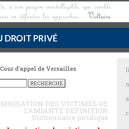
 DROIT PRIVÉ
 Cour d'appel de Versailles
l
n
a
EMNISATION DES VICTIMES DE
L'AMIANTE
DEFINITION
c
Dictionnaire juridique