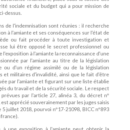
rité sociale et du budget qui a pour mission de
 ci-dessus.
ns de l'indemnisation sont réunies : il recherche
ion à l'amiante et ses conséquences sur l'état de
cède ou fait procéder à toute investigation et
isse lui être opposé le secret professionnel ou
de l'exposition à l'amiante la reconnaissance d'une
sionnée par l'amiante au titre de la législation
e ou d'un régime assimilé ou de la législation
 et militaires d'invalidité, ainsi que le fait d'être
e par l'amiante et figurant sur une liste établie
és du travail et de la sécurité sociale. Le respect
prévues par l'article 27, alinéa 3, du décret n°
est apprécié souverainement par les juges saisis
e 5 juillet 2018, pourvoi n°17-21098, BICC n°893
france).
e à une exposition à l'amiante peut obtenir la