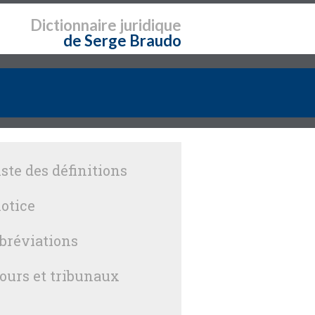
Dictionnaire
juridique
de Serge Braudo
iste des définitions
otice
bréviations
ours et tribunaux