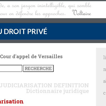
 DROIT PRIVÉ
 Cour d'appel de Versailles
l
n
a
JUDICIARISATION
DEFINITION
Dictionnaire juridique
c
arisation