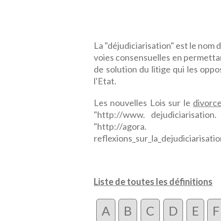
La "déjudiciarisation" est le nom d
voies consensuelles en permettan
de solution du litige qui les oppo
l'Etat.
Les nouvelles Lois sur le
divorc
"http://www. dejudiciarisati
"http://agora. q
reflexions_sur_la_dejudiciarisati
Liste de toutes les définitions
A
B
C
D
E
F