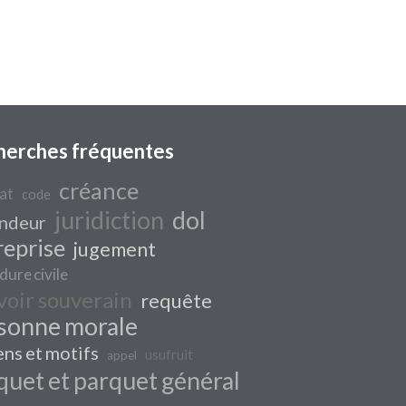
herches fréquentes
créance
at
code
juridiction
dol
ndeur
reprise
jugement
dure civile
voir souverain
requête
sonne morale
ns et motifs
usufruit
appel
quet et parquet général