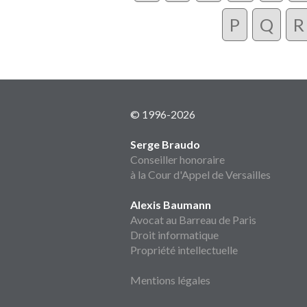
P
Q
R
© 1996-2026
Serge Braudo
Conseiller honoraire
à la Cour d'Appel de Versailles
Alexis Baumann
Avocat au Barreau de Paris
Droit informatique
Propriété intellectuelle
Mentions légales