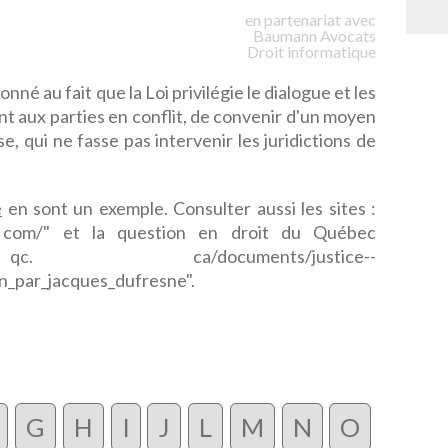
en partenariat avec
Baumann
Avocats
Droit informatique
onné au fait que la Loi privilégie le dialogue et les
t aux parties en conflit, de convenir d'un moyen
se, qui ne fasse pas intervenir les juridictions de
e
en sont un exemple. Consulter aussi les sites :
on. com/" et la question en droit du Québec
c. ca/documents/justice--
on_par_jacques_dufresne".
G
H
I
J
L
M
N
O