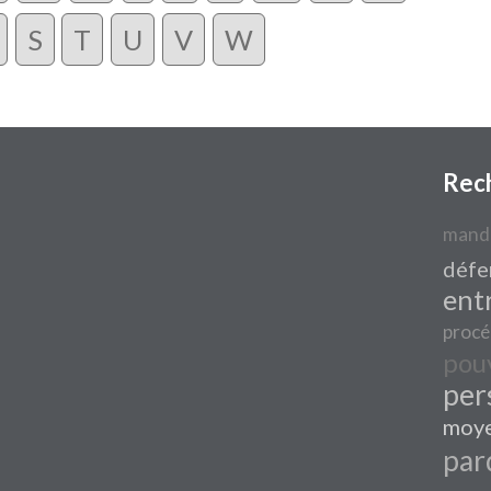
S
T
U
V
W
Rec
mand
défe
ent
procé
pou
per
moye
par