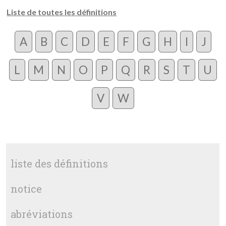
Liste de toutes les définitions
A
B
C
D
E
F
G
H
I
J
L
M
N
O
P
Q
R
S
T
U
V
W
liste des définitions
notice
abréviations