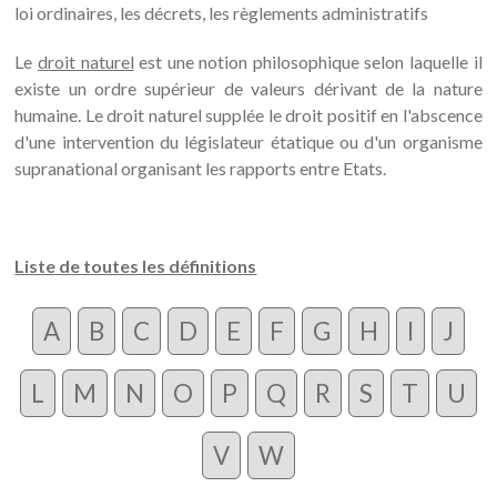
loi ordinaires, les décrets, les règlements administratifs
Le
droit naturel
est une notion philosophique selon laquelle il
existe un ordre supérieur de valeurs dérivant de la nature
humaine. Le droit naturel supplée le droit positif en l'abscence
d'une intervention du législateur étatique ou d'un organisme
supranational organisant les rapports entre Etats.
Liste de toutes les définitions
A
B
C
D
E
F
G
H
I
J
L
M
N
O
P
Q
R
S
T
U
V
W