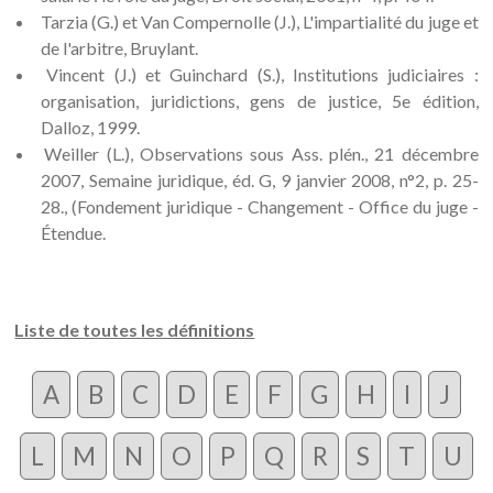
Tarzia (G.) et Van Compernolle (J.), L'impartialité du juge et
de l'arbitre, Bruylant.
Vincent (J.) et Guinchard (S.), Institutions judiciaires :
organisation, juridictions, gens de justice, 5e édition,
Dalloz, 1999.
Weiller (L.), Observations sous Ass. plén., 21 décembre
2007, Semaine juridique, éd. G, 9 janvier 2008, n°2, p. 25-
28., (Fondement juridique - Changement - Office du juge -
Étendue.
Liste de toutes les définitions
A
B
C
D
E
F
G
H
I
J
L
M
N
O
P
Q
R
S
T
U