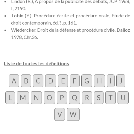
Lindon (R.), A propos de la publicité des débats, JCP 1968,
I, 2190.
Lobin (Y.), Procédure écrite et procédure orale, Etude de
droit contemporain, éd. ?, p. 161.
Wiedercker, Droit de la défense et procédure civile, Dalloz
1978, Chr.36.
Liste de toutes les définitions
A
B
C
D
E
F
G
H
I
J
L
M
N
O
P
Q
R
S
T
U
V
W