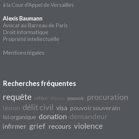
à la Cour d'Appel de Versailles
Alexis Baumann
Avocat au Barreau de Paris
Droit informatique
Propriété intellectuelle
Mentions légales
Recherches fréquentes
requête
procuration
référé
pouvoir
dépens
délit civil
visa
lésion
pouvoir souverain
demandeur
donation
loi organique
violence
grief
infirmer
recours