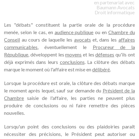
en partenariat avec
Baumann
Avocats
Droit informatique
Les "débats" constituent la partie orale de la procédure
menée, selon le cas, en
audience publique
ou en
Chambre du
Conseil
au cours de laquelle les
avocats
et, dans les
affaires
communicables
, éventuellement le
Procureur de la
République
, développent les
moyens
et les
défenses
qu'ils ont
déjà exprimés dans leurs
conclusions
. La clôture des débats
marque le moment où l'affaire est mise en
délibéré
.
Lorsque la procédure est orale, la clôture des débats marque
le moment après lequel, sauf sur demande du
Président de la
Chambre
saisie de l'affaire, les parties ne peuvent plus
produire de conclusions ou ni faire remettre des pièces
nouvelles.
Lorsqu'un point des conclusions ou des plaidoiries paraît
nécessiter des précisions, le Président peut autoriser ou