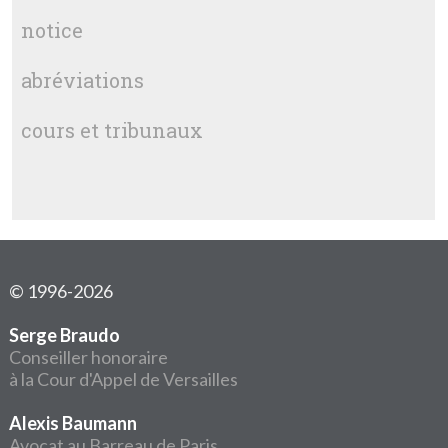
notice
abréviations
cours et tribunaux
© 1996-2026
Serge Braudo
Conseiller honoraire
à la Cour d'Appel de Versailles
Alexis Baumann
Avocat au Barreau de Paris