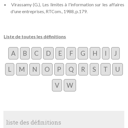
Virassamy (G.), Les limites à l'information sur les affaires
d'une entreprises, RTCom., 1988, p.179.
Liste de toutes les définitions
A
B
C
D
E
F
G
H
I
J
L
M
N
O
P
Q
R
S
T
U
V
W
liste des définitions