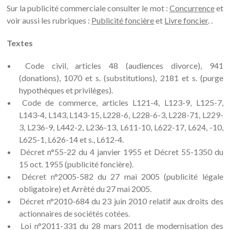
Sur la publicité commerciale consulter le mot :
Concurrence
et
voir aussi les rubriques :
Publicité foncière
et
Livre foncier
. .
Textes
Code civil, articles 48 (audiences divorce), 941
(donations), 1070 et s. (substitutions), 2181 et s. (purge
hypothèques et privilèges).
Code de commerce, articles L121-4, L123-9, L125-7,
L143-4, L143, L143-15, L228-6, L228-6-3, L228-71, L229-
3, L236-9, L442-2, L236-13, L611-10, L622-17, L624, -10,
L625-1, L626-14 et s., L612-4.
Décret n°55-22 du 4 janvier 1955 et Décret 55-1350 du
15 oct. 1955 (publicité foncière).
Décret n°2005-582 du 27 mai 2005 (publicité légale
obligatoire) et Arrêté du 27 mai 2005.
Décret n°2010-684 du 23 juin 2010 relatif aux droits des
actionnaires de sociétés cotées.
Loi n°2011-331 du 28 mars 2011 de modernisation des