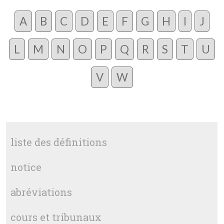
A
B
C
D
E
F
G
H
I
J
L
M
N
O
P
Q
R
S
T
U
V
W
liste des définitions
notice
abréviations
cours et tribunaux