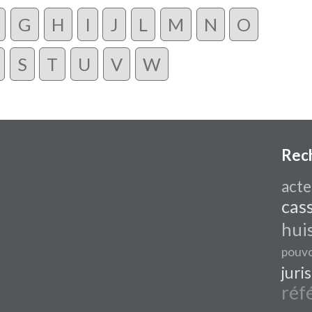
G
H
I
J
L
M
N
O
S
T
U
V
W
Rec
acte
cas
hui
pouvo
juri
réf