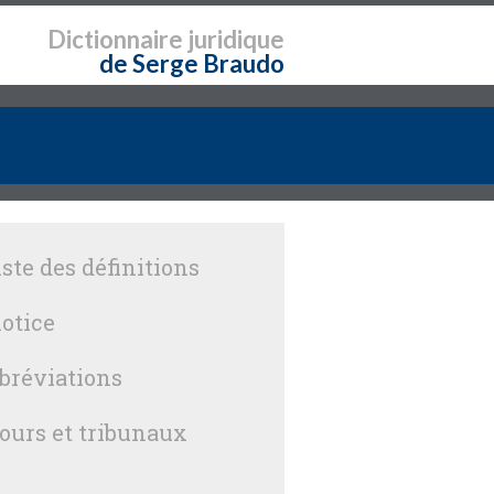
Dictionnaire
juridique
de Serge Braudo
iste des définitions
otice
bréviations
ours et tribunaux