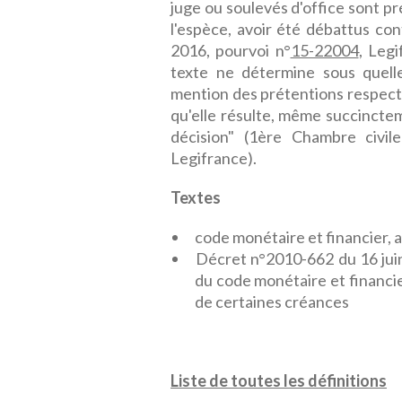
juge ou soulevés d'office sont p
l'espèce, avoir été débattus con
2016, pourvoi n°
15-22004
, Leg
texte ne détermine sous quelle
mention des prétentions respectiv
qu'elle résulte, même succincte
décision" (1ère Chambre civi
Legifrance).
Textes
code monétaire et financier, ar
Décret n°2010-662 du 16 juin 
du code monétaire et financier
de certaines créances
Liste de toutes les définitions