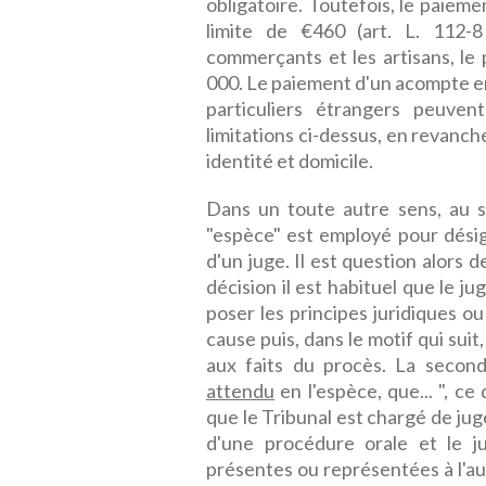
obligatoire. Toutefois, le paiem
limite de €460 (art. L. 112-
commerçants et les artisans, le
000. Le paiement d'un acompte en
particuliers étrangers peuve
limitations ci-dessus, en revanche,
identité et domicile.
Dans un toute autre sens, au si
"espèce" est employé pour désign
d'un juge. Il est question alors d
décision il est habituel que le j
poser les principes juridiques ou
cause puis, dans le motif qui suit,
aux faits du procès. La seco
attendu
en l'espèce, que... ", ce 
que le Tribunal est chargé de juger
d'une procédure orale et le j
présentes ou représentées à l'a