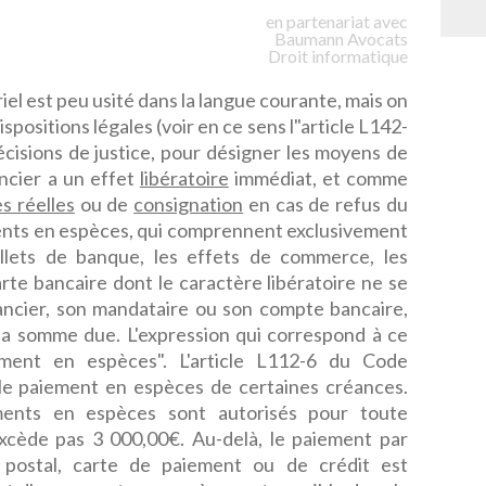
en partenariat avec
Baumann
Avocats
Droit informatique
el est peu usité dans la langue courante, mais on
positions légales (voir en ce sens l"article L142-
décisions de justice, pour désigner les moyens de
ncier a un effet
libératoire
immédiat, et comme
s réelles
ou de
consignation
en cas de refus du
ments en espèces, qui comprennent exclusivement
illets de banque, les effets de commerce, les
rte bancaire dont le caractère libératoire ne se
ancier, son mandataire ou son compte bancaire,
la somme due. L'expression qui correspond à ce
ent en espèces". L'article L112-6 du Code
 le paiement en espèces de certaines créances.
ements en espèces sont autorisés pour toute
excède pas 3 000,00€. Au-delà, le paiement par
postal, carte de paiement ou de crédit est