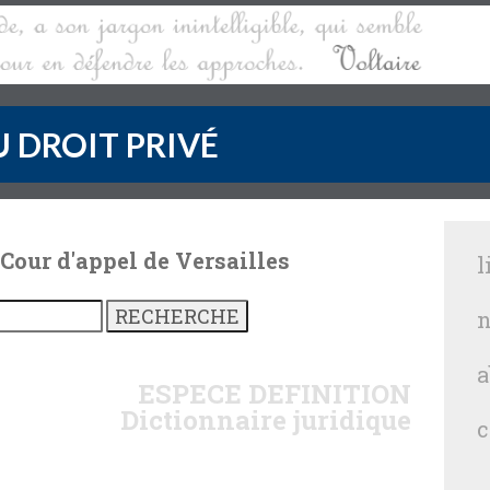
 DROIT PRIVÉ
 Cour d'appel de Versailles
l
n
a
ESPECE
DEFINITION
Dictionnaire juridique
c