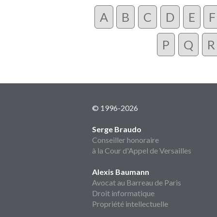
A
B
C
D
E
F
P
Q
R
© 1996-2026
Serge Braudo
Conseiller honoraire
à la Cour d'Appel de Versailles
Alexis Baumann
Avocat au Barreau de Paris
Droit informatique
Propriété intellectuelle