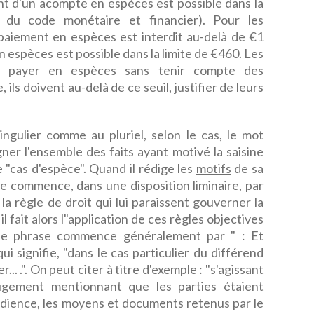
ent d'un acompte en espèces est possible dans la
8 du code monétaire et financier). Pour les
 paiement en espèces est interdit au-delà de €1
 espèces est possible dans la limite de €460. Les
nt payer en espèces sans tenir compte des
 ils doivent au-delà de ce seuil, justifier de leurs
ngulier comme au pluriel, selon le cas, le mot
er l'ensemble des faits ayant motivé la saisine
e "cas d'espèce". Quand il rédige les
motifs
de sa
uge commence, dans une disposition liminaire, par
 la règle de droit qui lui paraissent gouverner la
 il fait alors l"application de ces règles objectives
nde phrase commence généralement par " : Et
qui signifie, "dans le cas particulier du différend
... .". On peut citer à titre d'exemple : "s'agissant
ugement mentionnant que les parties étaient
udience, les moyens et documents retenus par le