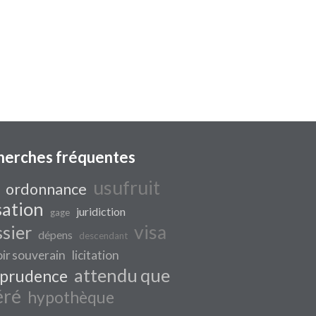
herches fréquentes
usufruit
ordonnance
sation
juridiction
gage
visa
ssier
dépens
descendant
ir souverain
licitation
attendu que
sprudence
éré
hypothèque