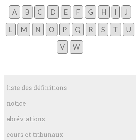
A
B
C
D
E
F
G
H
I
J
L
M
N
O
P
Q
R
S
T
U
V
W
liste des définitions
notice
abréviations
cours et tribunaux