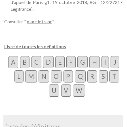
d'appel de Paris g1, 19 octobre 2018, RG : 12/227217,
Legifrance).
Consulter "
marc le franc
".
Liste de toutes les définitions
A
B
C
D
E
F
G
H
I
J
L
M
N
O
P
Q
R
S
T
U
V
W
liste des définitions