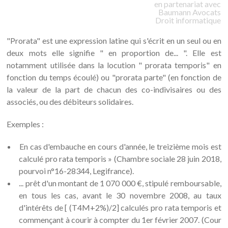
en partenariat avec
Baumann
Avocats
Droit informatique
"Prorata" est une expression latine qui s'écrit en un seul ou en
deux mots elle signifie " en proportion de... ". Elle est
notamment utilisée dans la locution " prorata temporis" en
fonction du temps écoulé) ou "prorata parte" (en fonction de
la valeur de la part de chacun des co-indivisaires ou des
associés, ou des débiteurs solidaires.
Exemples :
En cas d'embauche en cours d'année, le treizième mois est
calculé pro rata temporis » (Chambre sociale 28 juin 2018,
pourvoi n°16-28344, Legifrance).
... prêt d'un montant de 1 070 000 €, stipulé remboursable,
en tous les cas, avant le 30 novembre 2008, au taux
d'intérêts de [ (T4M+2%)/2] calculés pro rata temporis et
commençant à courir à compter du 1er février 2007. (Cour