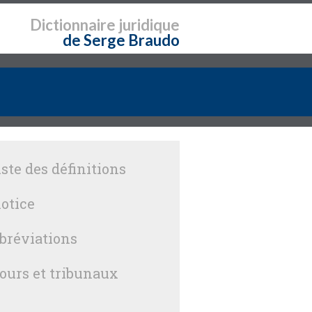
Dictionnaire
juridique
de Serge Braudo
iste des définitions
otice
bréviations
ours et tribunaux