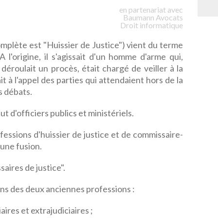
en partenariat avec
Baumann
Avocats
Droit informatique
complète est "Huissier de Justice") vient du terme
 A l'origine, il s'agissait d'un homme d'arme qui,
 déroulait un procès, était chargé de veiller à la
ait à l'appel des parties qui attendaient hors de la
s débats.
ut d'officiers publics et ministériels.
ofessions d'huissier de justice et de commissaire-
d'une fusion.
aires de justice".
ons des deux anciennes professions :
iaires et extrajudiciaires ;