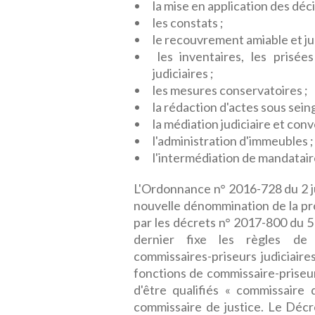
la mise en application des déci
les constats ;
le recouvrement amiable et jud
les inventaires, les prisée
judiciaires ;
les mesures conservatoires ;
la rédaction d'actes sous seing 
la médiation judiciaire et conv
l'administration d'immeubles ;
l'intermédiation de mandatair
L'Ordonnance n° 2016-728 du 2 ju
nouvelle dénommination de la pro
par les décrets n° 2017-800 du 5
dernier fixe les règles de 
commissaires-priseurs judiciaire
fonctions de commissaire-priseur 
d'être qualifiés « commissaire 
commissaire de justice. Le Déc