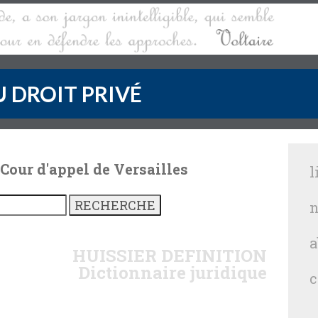
 DROIT PRIVÉ
 Cour d'appel de Versailles
l
n
a
HUISSIER
DEFINITION
Dictionnaire juridique
c