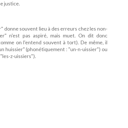
 justice.
r" donne souvent lieu à des erreurs chez les non-
ier" n'est pas aspiré, mais muet. On dit donc
" (comme on l'entend souvent à tort). De même, il
t "un huissier" (phonétiquement : "un-n-uissier") ou
"les-z-uissiers").