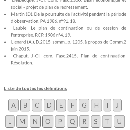
social - projet de plan de redressement.
Martin (D), De la poursuite de l'activité pendant la période
d'observation, PA 1986, n°91, 18.
Laubie, Le plan de continuation ou de cession de
l'entreprise, RCP, 1986 n°4, 19.
Lienard (A.), D.2015, somm., p. 1205. à propos de Comm.2
juin 2015.
Chaput, J-Cl. com. Fasc.2415, Plan de continuation,
Résolution.
Liste de toutes les définitions
A
B
C
D
E
F
G
H
I
J
L
M
N
O
P
Q
R
S
T
U