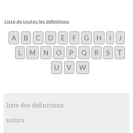
Liste de toutes les définitions
A
B
C
D
E
F
G
H
I
J
L
M
N
O
P
Q
R
S
T
U
V
W
liste des définitions
notice