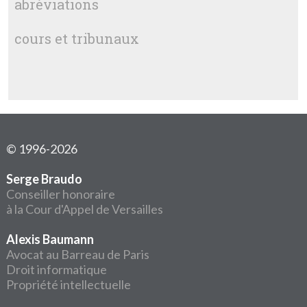
abréviations
cours et tribunaux
© 1996-2026
Serge Braudo
Conseiller honoraire
à la Cour d'Appel de Versailles
Alexis Baumann
Avocat au Barreau de Paris
Droit informatique
Propriété intellectuelle