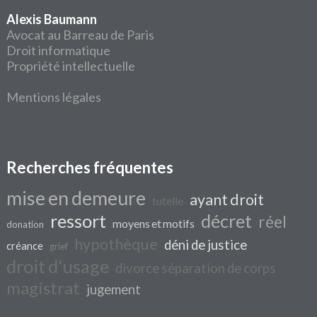
Alexis Baumann
Avocat au Barreau de Paris
Droit informatique
Propriété intellectuelle
Mentions légales
Recherches fréquentes
mise en demeure
ayant droit
tutelle
ressort
décret
réel
moyens et motifs
donation
hypothèque
déni de justice
créance
grief
droit d'usage
divorce séparation de corps
magistrat
jugement