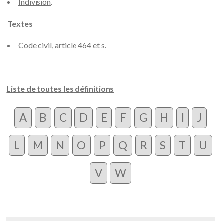
Indivision
.
Textes
Code civil, article 464 et s.
Liste de toutes les définitions
A
B
C
D
E
F
G
H
I
J
L
M
N
O
P
Q
R
S
T
U
V
W