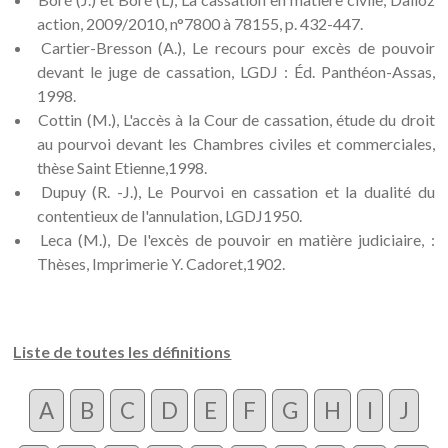
action, 2009/2010, n°7800 à 78155, p. 432-447.
Cartier-Bresson (A.), Le recours pour excès de pouvoir
devant le juge de cassation, LGDJ : Éd. Panthéon-Assas,
1998.
Cottin (M.), L'accès à la Cour de cassation, étude du droit
au pourvoi devant les Chambres civiles et commerciales,
thèse Saint Etienne,1998.
Dupuy (R. -J.), Le Pourvoi en cassation et la dualité du
contentieux de l'annulation, LGDJ1950.
Leca (M.), De l'excès de pouvoir en matière judiciaire, :
Thèses, Imprimerie Y. Cadoret,1902.
Liste de toutes les définitions
A
B
C
D
E
F
G
H
I
J