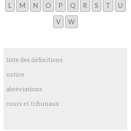
L
M
N
O
P
Q
R
S
T
U
V
W
liste des définitions
notice
abréviations
cours et tribunaux