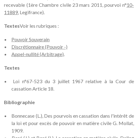
recevable (1ère Chambre civile 23 mars 2011, pourvoi n°
10-
11889
, Legifrance).
Textes
Voir les rubriques :
Pouvoir Souverain
Discrétionnaire (Pouvoir -)
Appel-nullité (Arbitrage)
.
Textes
Loi n°67-523 du 3 juillet 1967 relative à la Cour de
cassation Article 18.
Bibliographie
Bonnecase (L.), Des pourvois en cassation dans l'intérêt de
la loi et pour excès de pouvoir en matière civile G. Mollat,
1909.
Boré (J.) et Boré (L), La cassation en matière civile, Dalloz