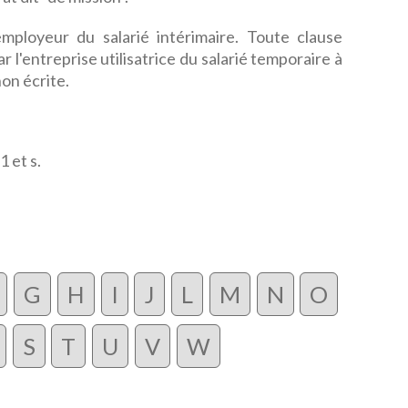
employeur du salarié intérimaire. Toute clause
 l'entreprise utilisatrice du salarié temporaire à
non écrite.
1 et s.
G
H
I
J
L
M
N
O
S
T
U
V
W