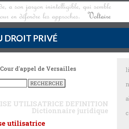
 DROIT PRIVÉ
 Cour d'appel de Versailles
l
n
a
SE UTILISATRICE
DEFINITION
Dictionnaire juridique
c
e utilisatrice