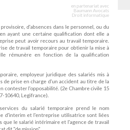
en partenariat avec
Baumann
Avocats
Droit informatique
é provisoire, d'absences dans le personnel, ou du
en ayant une certaine qualification dont elle a
prise peut avoir recours au travail temporaire.
rise de travail temporaire pour obtienir la mise à
'elle rémunère en fonction de la qualification
mporaire, employeur juridique des salariés mis à
cas de prise en charge d'un accident au titre de la
en contester l'opposabilité. (2e Chambre civile 15
7-10640, Legifrance).
 services du salarié temporaire prend le nom
ce d'interim et l'entreprise utilisatrice sont liées
 que le salarié intérimaire et l'agence de travail
at dit "de mission".