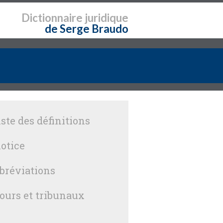
Dictionnaire
juridique
de Serge Braudo
iste des définitions
otice
bréviations
ours et tribunaux