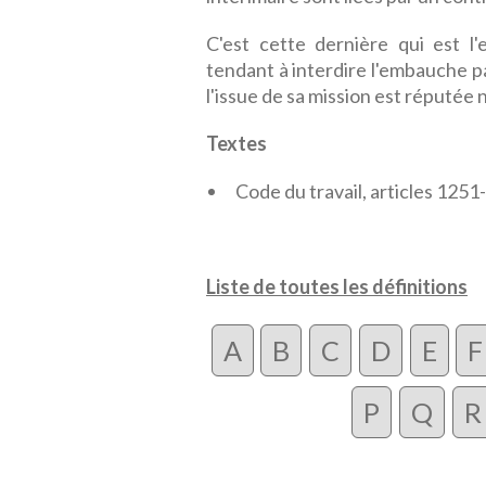
C'est cette dernière qui est l'
tendant à interdire l'embauche par
l'issue de sa mission est réputée 
Textes
Code du travail, articles 1251-
Liste de toutes les définitions
A
B
C
D
E
F
P
Q
R