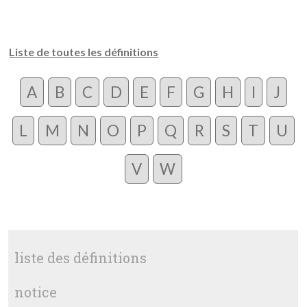
Liste de toutes les définitions
A
B
C
D
E
F
G
H
I
J
L
M
N
O
P
Q
R
S
T
U
V
W
liste des définitions
notice