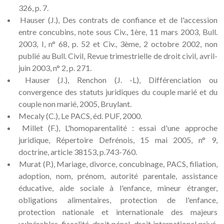
326, p. 7.
Hauser (J.), Des contrats de confiance et de l'accession
entre concubins, note sous Civ., 1ère, 11 mars 2003, Bull.
2003, I, n° 68, p. 52 et Civ., 3ème, 2 octobre 2002, non
publié au Bull. Civil, Revue trimestrielle de droit civil, avril-
juin 2003, n° 2, p. 271.
Hauser (J.), Renchon (J. -L), Différenciation ou
convergence des statuts juridiques du couple marié et du
couple non marié, 2005, Bruylant.
Mecaly (C.), Le PACS, éd. PUF, 2000.
Millet (F.), L'homoparentalité : essai d'une approche
juridique, Répertoire Defrénois, 15 mai 2005, n° 9,
doctrine, article 38153, p.743-760.
Murat (P.), Mariage, divorce, concubinage, PACS, filiation,
adoption, nom, prénom, autorité parentale, assistance
éducative, aide sociale à l'enfance, mineur étranger,
obligations alimentaires, protection de l'enfance,
protection nationale et internationale des majeurs
vulnérables, fiscalité, droit pénal, droit international privé,