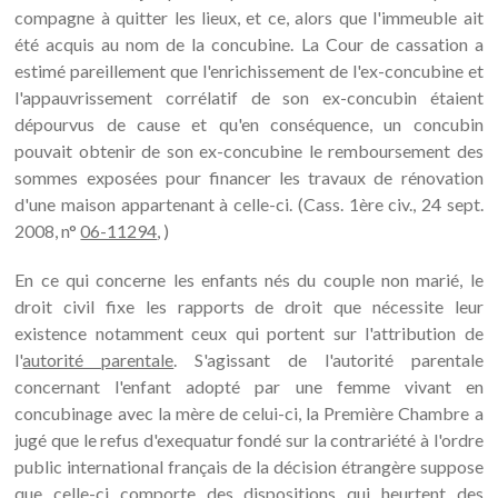
compagne à quitter les lieux, et ce, alors que l'immeuble ait
été acquis au nom de la concubine. La Cour de cassation a
estimé pareillement que l'enrichissement de l'ex-concubine et
l'appauvrissement corrélatif de son ex-concubin étaient
dépourvus de cause et qu'en conséquence, un concubin
pouvait obtenir de son ex-concubine le remboursement des
sommes exposées pour financer les travaux de rénovation
d'une maison appartenant à celle-ci. (Cass. 1ère civ., 24 sept.
2008, n°
06-11294
, )
En ce qui concerne les enfants nés du couple non marié, le
droit civil fixe les rapports de droit que nécessite leur
existence notamment ceux qui portent sur l'attribution de
l'
autorité parentale
. S'agissant de l'autorité parentale
concernant l'enfant adopté par une femme vivant en
concubinage avec la mère de celui-ci, la Première Chambre a
jugé que le refus d'exequatur fondé sur la contrariété à l'ordre
public international français de la décision étrangère suppose
que celle-ci comporte des dispositions qui heurtent des