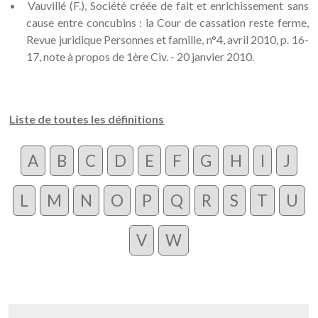
Vauvillé (F.), Société créée de fait et enrichissement sans
cause entre concubins : la Cour de cassation reste ferme,
Revue juridique Personnes et famille, n°4, avril 2010, p. 16-
17, note à propos de 1ère Civ. - 20 janvier 2010.
Liste de toutes les définitions
A
B
C
D
E
F
G
H
I
J
L
M
N
O
P
Q
R
S
T
U
V
W