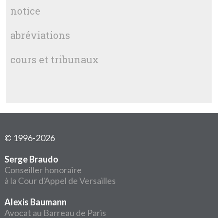
notice
abréviations
cours et tribunaux
© 1996-2026
Serge Braudo
Conseiller honoraire
à la Cour d'Appel de Versailles
Alexis Baumann
Avocat au Barreau de Paris