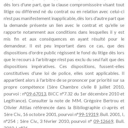
dès lors d'une part, que la clause compromissoire visant tout
litige ou différend né du contrat ou en relation avec celui-ci
n'est pas manifestement inapplicable, dès lors d'autre part que
la demande présente un lien avec le contrat et qu'elle se
rapporte notamment aux conditions dans lesquelles il y est
mis fin et aux conséquences en ayant résulté pour le
demandeur. Il est peu important dans ce cas, que des
dispositions d'ordre public régissent le fond du litige dès lors
que le recours à l'arbitrage n'est pas exclu du seul fait que des
dispositions impératives. Ces dispositions, fussent-elles
constitutives d'une loi de police, elles sont applicables. Il
appartient alors à l'arbitre de se prononcer par priorité sur sa
propre compétence (1ère Chambre civile 8 juillet 2010,
pourvoi : n°
09-67013
, BICC n°7.32 du 1er décembre 2010 et
Legifrance). Consulter la note de MM. Grégoire Bertrou et
Olivier Attias référencée dans la Bibliographie ci-après et
1ère Civ., 16 octobre 2001, pourvoi n°
99-19319
, Bull. 2001, I,
n°254 ; 1ère Civ., 3 février 2010, pourvoi n°
09-12669
, Bull.
2010, I, n°26