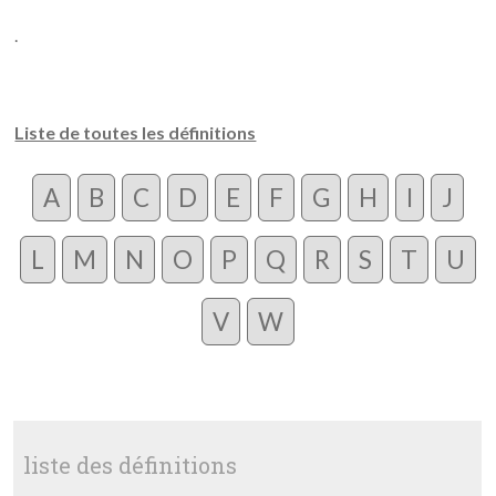
.
Liste de toutes les définitions
A
B
C
D
E
F
G
H
I
J
L
M
N
O
P
Q
R
S
T
U
V
W
liste des définitions