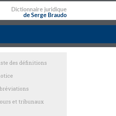
Dictionnaire
juridique
de Serge Braudo
iste des définitions
otice
bréviations
ours et tribunaux