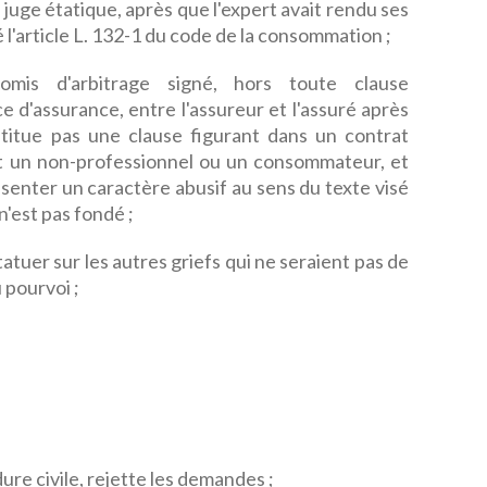
le juge étatique, après que l'expert avait rendu ses
é l'article L. 132-1 du code de la consommation ;
mis d'arbitrage signé, hors toute clause
e d'assurance, entre l'assureur et l'assuré après
nstitue pas une clause figurant dans un contrat
et un non-professionnel ou un consommateur, et
ésenter un caractère abusif au sens du texte visé
 n'est pas fondé ;
statuer sur les autres griefs qui ne seraient pas de
 pourvoi ;
ure civile, rejette les demandes ;