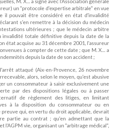
elles, M. X... a signé avec l'Association générale
ureur) un "protocole d'expertise arbitrale" en vue
 il pouvait être considéré en état d'invalidité
 déclarant s'en remettre à la décision du médecin
testations ultérieures ; que le médecin arbitre
 invalidité totale définitive depuis la date de la
on état acquise au 31 décembre 2001, l'assureur
 convenues à compter de cette date ; que M. X... a
indemnités depuis la date de son accident ;
à l'arrêt attaqué (Aix-en-Provence, 26 novembre
irrecevable, alors, selon le moyen, qu'est abusive
iger un consommateur à saisir exclusivement une
verte par des dispositions légales ou à passer
rnatif de règlement des litiges, en limitant
es à la disposition du consommateur ou en
 preuve qui, en vertu du droit applicable, devrait
e partie au contrat ; qu'en admettant que la
 et l'AGPM vie, organisant un "arbitrage médical",