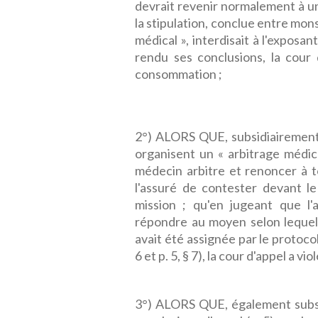
devrait revenir normalement à un
la stipulation, conclue entre mons
médical », interdisait à l'exposan
rendu ses conclusions, la cour d
consommation ;
2°) ALORS QUE, subsidiairement, l
organisent un « arbitrage médica
médecin arbitre et renoncer à to
l'assuré de contester devant le 
mission ; qu'en jugeant que l'
répondre au moyen selon lequel l
avait été assignée par le protocol
6 et p. 5, § 7), la cour d'appel a vi
3°) ALORS QUE, également subsidi