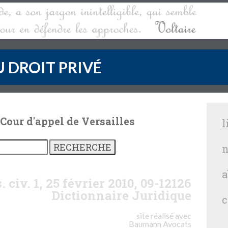
 DROIT PRIVÉ
 Cour d'appel de Versailles
l
n
a
. civ. 1, 25 février 2010, 09-12126
Dictionnaire Juridique
c
site réalisé avec
Baumann
Avocats