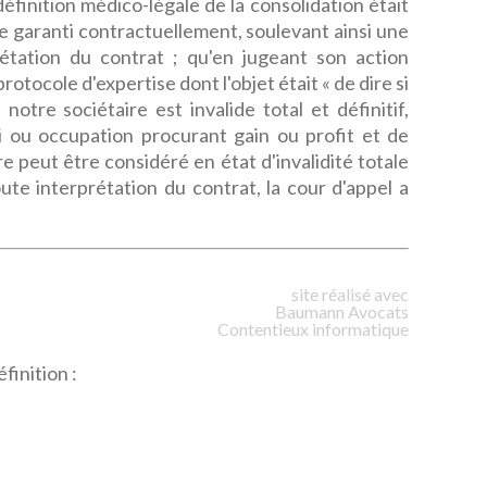
définition médico-légale de la consolidation était
ue garanti contractuellement, soulevant ainsi une
prétation du contrat ; qu'en jugeant son action
rotocole d'expertise dont l'objet était « de dire si
notre sociétaire est invalide total et définitif,
oi ou occupation procurant gain ou profit et de
re peut être considéré en état d'invalidité totale
toute interprétation du contrat, la cour d'appel a
site réalisé avec
Baumann
Avocats
Contentieux informatique
finition :