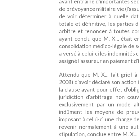
ayant entraîné d'importantes séqu
de prévoyance militaire vie (l'ass
de voir déterminer à quelle date
totale et définitive, les parties
arbitre et renoncer à toutes con
ayant conclu que M. X... était en
consolidation médico-légale de s
a versé à celui-ci les indemnités
assigné l'assureur en paiement d'
Attendu que M. X... fait grief 
2008) d'avoir déclaré son action 
la clause ayant pour effet d'obl
juridiction d'arbitrage non cou
exclusivement par un mode alte
indûment les moyens de preuv
imposant à celui-ci une charge de
revenir normalement à une autr
stipulation, conclue entre M. X...