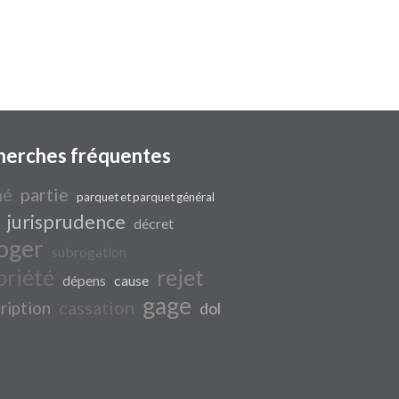
herches fréquentes
mé
partie
parquet et parquet général
jurisprudence
décret
oger
subrogation
priété
rejet
dépens
cause
gage
cassation
ription
dol