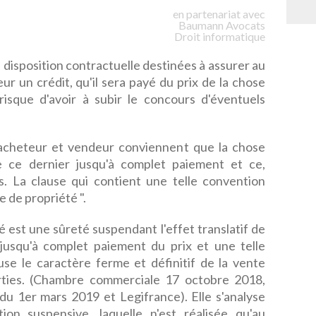
en partenariat avec
Baumann
Avocats
Droit informatique
 disposition contractuelle destinées à assurer au
ur un crédit, qu'il sera payé du prix de la chose
risque d'avoir à subir le concours d'éventuels
t acheteur et vendeur conviennent que la chose
e ce dernier jusqu'à complet paiement et ce,
. La clause qui contient une telle convention
e de propriété ".
é est une sûreté suspendant l'effet translatif de
jusqu'à complet paiement du prix et une telle
se le caractère ferme et définitif de la vente
rties. (Chambre commerciale 17 octobre 2018,
u 1er mars 2019 et Legifrance). Elle s'analyse
tion
suspensive, laquelle n'est réalisée qu'au