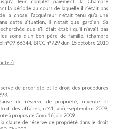
jusqu'à leur complet paiement, la Chambre
 la période au cours de laquelle il n'était pas
de la chose, l'acquéreur n'était tenu qu'à une
s cette situation, il n'était que gardien. Sa
echerchée que s'il était établi qu'il n'avait pas
les soins d'un bon père de famille. (chambre
i n°
09-66344
, BICC n°729 dun 15 octobre 2010
cte -)
.
réserve de propriété et le droit des procédures
293.
Clause de réserve de propriété, revente et
roit des affaires, n°41, août-septembre 2009,
note à propos de Com. 16 juin 2009.
 la clause de réserve de propriété dans le droit