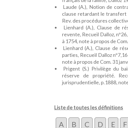
français de la faillite, Dalloz 
Laude (A.), Notion de contr
clause retardant le transfert
Rev. des procédures collective
Lienhard (A.), Clause de ré
revente, Recueil Dalloz, n°26, 
à 1754, note à propos de Com.
Lienhard (A.), Clause de rése
parties, Recueil Dalloz n°7,16
note à propos de Com. 31 janv
Prigent (S.) Privilège du ba
réserve de propriété. Recu
jurisprudentielle, p.1888, note
Liste de toutes les définitions
A
B
C
D
E
F