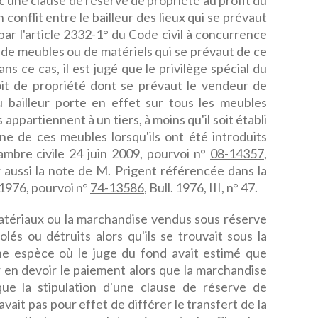
ec une clause de réserve de propriété au profit du
 conflit entre le bailleur des lieux qui se prévaut
 par l'article 2332-1° du Code civil à concurrence
 de meubles ou de matériels qui se prévaut de ce
ans ce cas, il est jugé que le privilège spécial du
oit de propriété dont se prévaut le vendeur de
u bailleur porte en effet sur tous les meubles
s appartiennent à un tiers, à moins qu'il soit établi
gine de ces meubles lorsqu'ils ont été introduits
hambre civile 24 juin 2009, pourvoi n°
08-14357
,
 aussi la note de M. Prigent référencée dans la
r 1976, pourvoi n°
74-13586
, Bull. 1976, III, n° 47.
s matériaux ou la marchandise vendus sous réserve
lés ou détruits alors qu'ils se trouvait sous la
ne espèce où le juge du fond avait estimé que
 en devoir le paiement alors que la marchandise
ue la stipulation d'une clause de réserve de
vait pas pour effet de différer le transfert de la