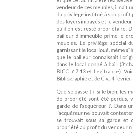
et que cet achat a été réalisé av
vendeur de ces meubles, il naît un
du privilège institué à son profit
des loyers impayés et le vendeur
qu'il en est resté propriétaire. D
bailleur d'immeuble prime le dr
meubles. Le privilège spécial d
garnissant le local loué, même s'il
que le bailleur connaissait l'ori
dans le local donné à bail. (3°c
BICC n°7.13 et Legifrance). Voir
Bibliographie et 3e Civ., 4 févrie
Que se passe t-il si le bien, le
de propriété sont été perdus, vo
garde de l'acquéreur ?. Dans u
l'acquéreur ne pouvait contester
se trouvait sous sa garde et q
propriété au profit du vendeur n'a