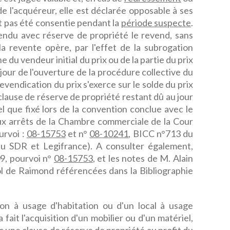
de l'acquéreur, elle est déclarée opposable à ses
ait pas été consentie pendant la
période suspecte
.
endu avec réserve de propriété le revend, sans
, la revente opère, par l'effet de la subrogation
e du vendeur initial du prix ou de la partie du prix
jour de l'ouverture de la procédure collective du
 revendication du prix s'exerce sur le solde du prix
clause de réserve de propriété restant dû au jour
el que fixé lors de la convention conclue avec le
eux arrêts de la Chambre commerciale de la Cour
urvoi :
08-15753
et n°
08-10241
, BICC n°713 du
u SDR et Legifrance). A consulter également,
9, pourvoi n°
08-15753
, et les notes de M. Alain
ol de Raimond référencées dans la Bibliographie
son à usage d'habitation ou d'un local à usage
a fait l'acquisition d'un mobilier ou d'un matériel,