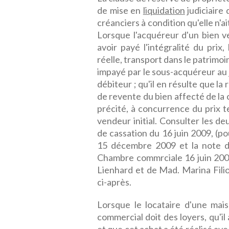
de mise en
liquidation
judiciaire 
créanciers à condition qu'elle n'
Lorsque l'acquéreur d'un bien v
avoir payé l'intégralité du prix
réelle, transport dans le patrimoin
impayé par le sous-acquéreur au 
débiteur ; qu'il en résulte que la
de revente du bien affecté de la 
précité, à concurrence du prix t
vendeur initial. Consulter les d
de cassation du 16 juin 2009, (po
15 décembre 2009 et la note d
Chambre commrciale 16 juin 200
Lienhard et de Mad. Marina Fili
ci-après.
Lorsque le locataire d'une mai
commercial doit des loyers, qu'il 