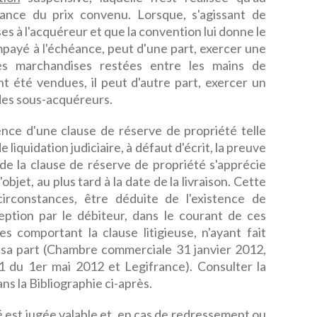
ance du prix convenu. Lorsque, s'agissant de
es à l'acquéreur et que la convention lui donne le
impayé à l'échéance, peut d'une part, exercer une
s marchandises restées entre les mains de
ont été vendues, il peut d'autre part, exercer un
 des sous-acquéreurs.
ence d'une clause de réserve de propriété telle
 liquidation judiciaire, à défaut d'écrit, la preuve
 de la clause de réserve de propriété s'apprécie
objet, au plus tard à la date de la livraison. Cette
circonstances, être déduite de l'existence de
ception par le débiteur, dans le courant de ces
es comportant la clause litigieuse, n'ayant fait
e sa part (Chambre commerciale 31 janvier 2012,
1 du 1er mai 2012 et Legifrance). Consulter la
s la Bibliographie ci-après.
 est jugée valable et, en cas de
redressement
ou