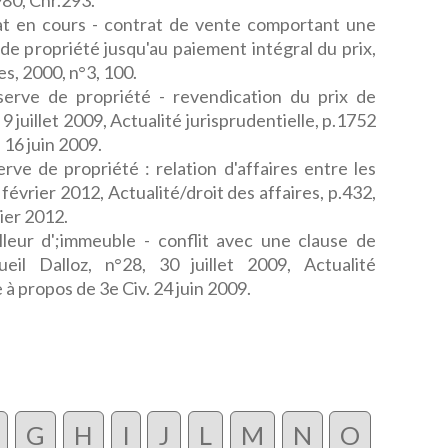
1980, Chr.293.
at en cours - contrat de vente comportant une
 de propriété jusqu'au paiement intégral du prix,
s, 2000, n°3, 100.
serve de propriété - revendication du prix de
9 juillet 2009, Actualité jurisprudentielle, p.1752
 16 juin 2009.
rve de propriété : relation d'affaires entre les
 février 2012, Actualité/droit des affaires, p.432,
ier 2012.
illeur d';immeuble - conflit avec une clause de
eil Dalloz, n°28, 30 juillet 2009, Actualité
 à propos de 3e Civ. 24 juin 2009.
G
H
I
J
L
M
N
O