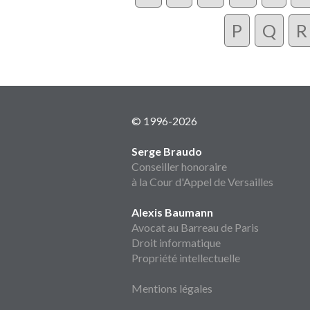
P
Q
R
© 1996-2026
Serge Braudo
Conseiller honoraire
à la Cour d'Appel de Versailles
Alexis Baumann
Avocat au Barreau de Paris
Droit informatique
Propriété intellectuelle
Mentions légales