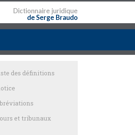
Dictionnaire
juridique
de Serge Braudo
iste des définitions
otice
bréviations
ours et tribunaux