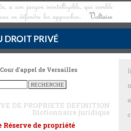
 DROIT PRIVÉ
 Cour d'appel de Versailles
l
n
a
RVE DE PROPRIETE
DEFINITION
Dictionnaire juridique
c
e Réserve de propriété