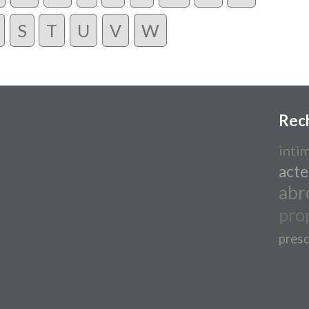
S
T
U
V
W
Rec
inti
acte
abr
pro
presc