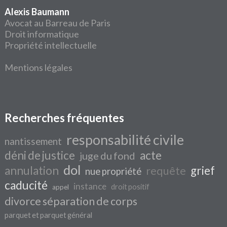
Alexis Baumann
Avocat au Barreau de Paris
Droit informatique
Propriété intellectuelle
Mentions légales
Recherches fréquentes
responsabilité civile
nantissement
déni de justice
acte
juge du fond
dol
annulation
grief
requête
nue propriété
caducité
instance
droit positif
appel
divorce séparation de corps
parquet et parquet général