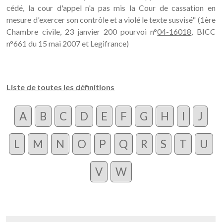
cédé, la cour d'appel n'a pas mis la Cour de cassation en
mesure d'exercer son contrôle et a violé le texte susvisé" (1ère
Chambre civile, 23 janvier 200 pourvoi n°
04-16018
, BICC
n°661 du 15 mai 2007 et Legifrance)
Liste de toutes les définitions
A
B
C
D
E
F
G
H
I
J
L
M
N
O
P
Q
R
S
T
U
V
W