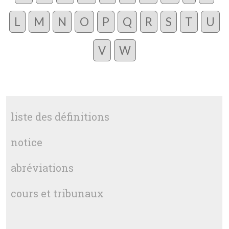
L
M
N
O
P
Q
R
S
T
U
V
W
liste des définitions
notice
abréviations
cours et tribunaux