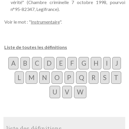
vérité" (Chambre criminelle 7 octobre 1998, pourvoi
n°95-82347, Legifrance).
Voir le mot : "
Instrumentaire
".
Liste de toutes les définitions
A
B
C
D
E
F
G
H
I
J
L
M
N
O
P
Q
R
S
T
U
V
W
liste des définitions