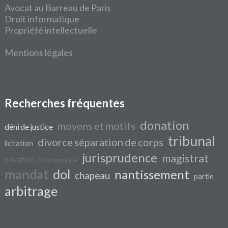
Avocat au Barreau de Paris
Droit informatique
Propriété intellectuelle
Mentions légales
Recherches fréquentes
donation
moyens et motifs
déni de justice
tribunal
divorce séparation de corps
licitation
jurisprudence
magistrat
novation
loi organique
mandat
dol
nantissement
chapeau
partie
arbitrage