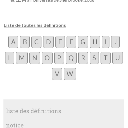
Liste de toutes les définitions
A
B
C
D
E
F
G
H
I
J
L
M
N
O
P
Q
R
S
T
U
V
W
liste des définitions
notice