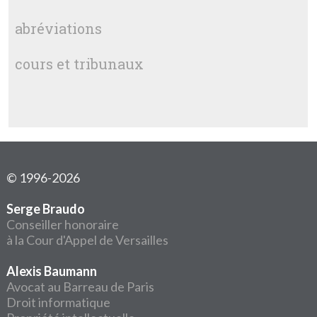
abréviations
cours et tribunaux
© 1996-2026
Serge Braudo
Conseiller honoraire
à la Cour d'Appel de Versailles
Alexis Baumann
Avocat au Barreau de Paris
Droit informatique