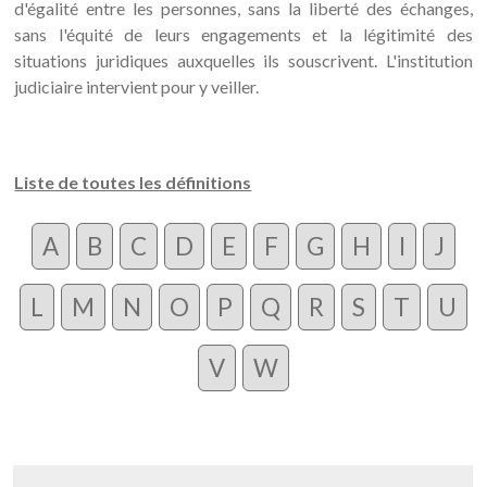
d'égalité entre les personnes, sans la liberté des échanges,
sans l'équité de leurs engagements et la légitimité des
situations juridiques auxquelles ils souscrivent. L'institution
judiciaire intervient pour y veiller.
Liste de toutes les définitions
A
B
C
D
E
F
G
H
I
J
L
M
N
O
P
Q
R
S
T
U
V
W