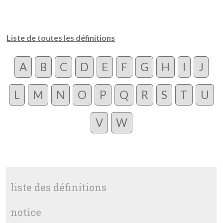
Liste de toutes les définitions
A
B
C
D
E
F
G
H
I
J
L
M
N
O
P
Q
R
S
T
U
V
W
liste des définitions
notice