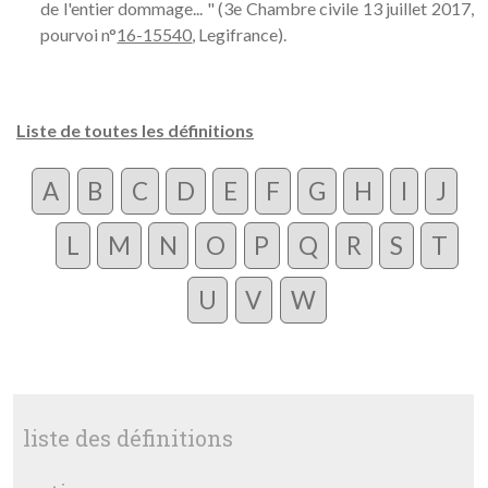
de l'entier dommage... " (3e Chambre civile 13 juillet 2017,
pourvoi n°
16-15540
, Legifrance).
Liste de toutes les définitions
A
B
C
D
E
F
G
H
I
J
L
M
N
O
P
Q
R
S
T
U
V
W
liste des définitions