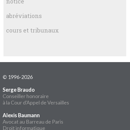
notice
abréviations
cours et tribunaux
© 1996-2026
Serge Braudo
Conseiller honoraire
à la Cour d'Appel de Versailles
Alexis Baumann
Avocat au Barreau de Paris
Droit informatique