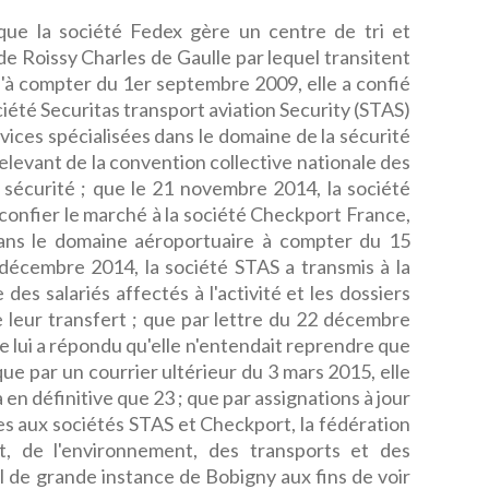
 que la société Fedex gère un centre de tri et
 de Roissy Charles de Gaulle par lequel transitent
qu'à compter du 1er septembre 2009, elle a confié
société Securitas transport aviation Security (STAS)
vices spécialisées dans le domaine de la sécurité
relevant de la convention collective nationale des
 sécurité ; que le 21 novembre 2014, la société
 confier le marché à la société Checkport France,
ans le domaine aéroportuaire à compter du 15
 décembre 2014, la société STAS a transmis à la
des salariés affectés à l'activité et les dossiers
 leur transfert ; que par lettre du 22 décembre
e lui a répondu qu'elle n'entendait reprendre que
que par un courrier ultérieur du 3 mars 2015, elle
a en définitive que 23 ; que par assignations à jour
ées aux sociétés STAS et Checkport, la fédération
t, de l'environnement, des transports et des
nal de grande instance de Bobigny aux fins de voir