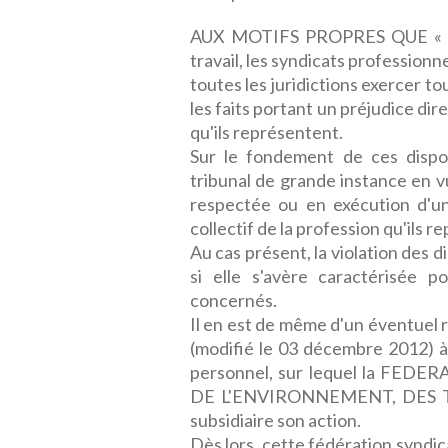
AUX MOTIFS PROPRES QUE « En a
travail, les syndicats professionn
toutes les juridictions exercer to
les faits portant un préjudice dire
qu'ils représentent.
Sur le fondement de ces dispos
tribunal de grande instance en v
respectée ou en exécution d'une
collectif de la profession qu'ils 
Au cas présent, la violation des d
si elle s'avère caractérisée po
concernés.
Il en est de même d'un éventuel r
(modifié le 03 décembre 2012) à 
personnel, sur lequel la FE
DE L'ENVIRONNEMENT, DES TR
subsidiaire son action.
Dès lors, cette fédération syndica