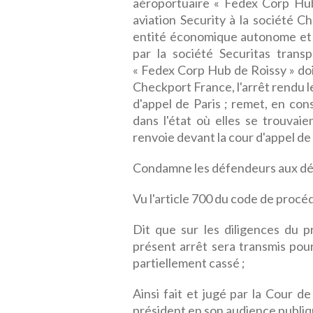
aéroportuaire « Fedex Corp Hub
aviation Security à la société C
entité économique autonome et qu
par la société Securitas trans
« Fedex Corp Hub de Roissy » doi
Checkport France, l'arrêt rendu l
d'appel de Paris ; remet, en con
dans l'état où elles se trouvaien
renvoie devant la cour d'appel d
Condamne les défendeurs aux dé
Vu l'article 700 du code de procéd
Dit que sur les diligences du p
présent arrêt sera transmis pour
partiellement cassé ;
Ainsi fait et jugé par la Cour d
président en son audience publiqu