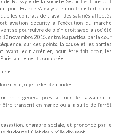
 de Roissy » de la société Securitas transport
heckport France s'analyse en un transfert d'une
e les contrats de travail des salariés affectés
port aviation Security à l'exécution du marché
vent se poursuivre de plein droit avec la société
e 12 novembre 2015, entre les parties, par la cour
séquence, sur ces points, la cause et les parties
t avant ledit arrêt et, pour être fait droit, les
e Paris, autrement composée ;
pens ;
ure civile, rejette les demandes ;
rocureur général près la Cour de cassation, le
 être transcrit en marge ou à la suite de l'arrêt
e cassation, chambre sociale, et prononcé par le
e du douze juillet deux mille dix-sept.