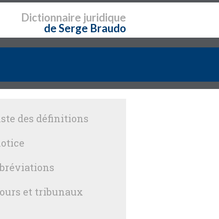
Dictionnaire
juridique
de Serge Braudo
iste des définitions
otice
bréviations
ours et tribunaux