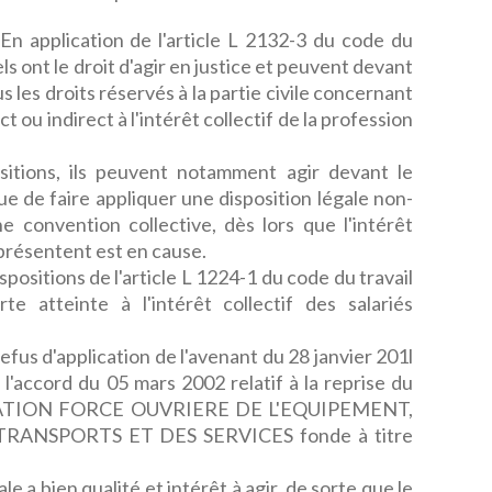
pplication de l'article L 2132-3 du code du
els ont le droit d'agir en justice et peuvent devant
us les droits réservés à la partie civile concernant
ct ou indirect à l'intérêt collectif de la profession
itions, ils peuvent notamment agir devant le
ue de faire appliquer une disposition légale non-
 convention collective, dès lors que l'intérêt
représentent est en cause.
ispositions de l'article L 1224-1 du code du travail
rte atteinte à l'intérêt collectif des salariés
efus d'application de l'avenant du 28 janvier 201l
l'accord du 05 mars 2002 relatif à la reprise du
DERATION FORCE OUVRIERE DE L'EQUIPEMENT,
ANSPORTS ET DES SERVICES fonde à titre
le a bien qualité et intérêt à agir, de sorte que le