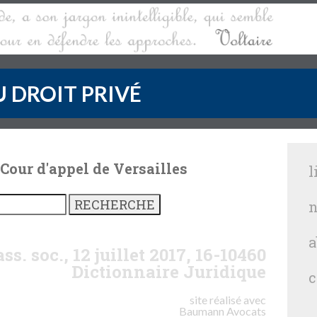
 DROIT PRIVÉ
 Cour d'appel de Versailles
l
n
a
ss. soc., 12 juillet 2017, 16-10460
Dictionnaire Juridique
c
site réalisé avec
Baumann
Avocats