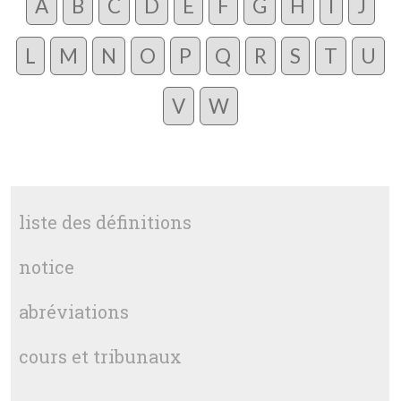
A
B
C
D
E
F
G
H
I
J
L
M
N
O
P
Q
R
S
T
U
V
W
liste des définitions
notice
abréviations
cours et tribunaux