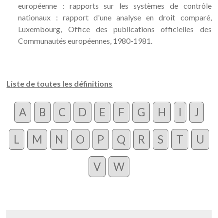
européenne : rapports sur les systèmes de contrôle
nationaux : rapport d'une analyse en droit comparé,
Luxembourg, Office des publications officielles des
Communautés européennes, 1980-1981.
Liste de toutes les définitions
A
B
C
D
E
F
G
H
I
J
L
M
N
O
P
Q
R
S
T
U
V
W