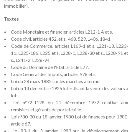
Immobilier)
.
Textes
Code Monétaire et financier, articles L212-1 A et s.
Code civil, articles 452, et s., 468, 529, 1406, 1841.
Code de Commerce, articles L169-1 et s, L221-13, L223-
11, L225-186, L225 et s, L228-1, L228-30 et s., L228-91 et
s., L241-2, L228-94.
Code du Domaine de l'Etat, article L27.
Code Général des Impôts, articles 978 et s.
Loi du 28 mars 1885 sur les marchés à terme.
Loi du 14 décembre 1926 interdisant la vente des valeurs à
lots.
Loi n°72-1128 du 21 décembre 1972 relative aux
remisiers et gérants de portefeuille.
Loi n°80-30 du 18 janvier 1980 Loi de finances pour 1980,
article 67.
Loi 83-1 du 3 janvier 1983 sur le développement des