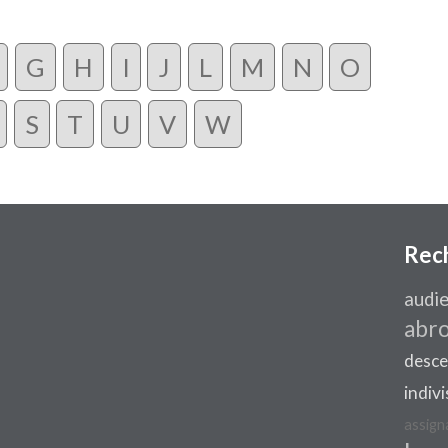
G
H
I
J
L
M
N
O
S
T
U
V
W
Rec
audi
abr
desc
indivi
assign