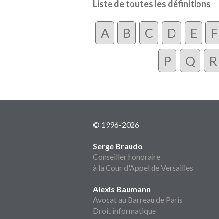
Liste de toutes les définitions
A
B
C
D
E
F
P
Q
R
© 1996-2026
Serge Braudo
Conseiller honoraire
à la Cour d'Appel de Versailles
Alexis Baumann
Avocat au Barreau de Paris
Droit informatique