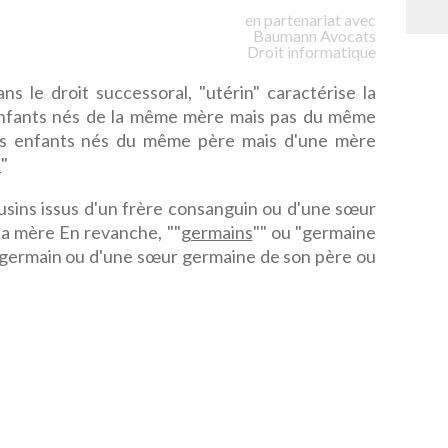
en partenariat avec
Baumann
Avocats
Droit informatique
ans le droit successoral, "utérin" caractérise la
enfants nés de la même mère mais pas du même
les enfants nés du même père mais d'une mère
s
"
ousins issus d'un frère consanguin ou d'une sœur
a mère En revanche, ""
germains
"" ou "germaine
re germain ou d'une sœur germaine de son père ou