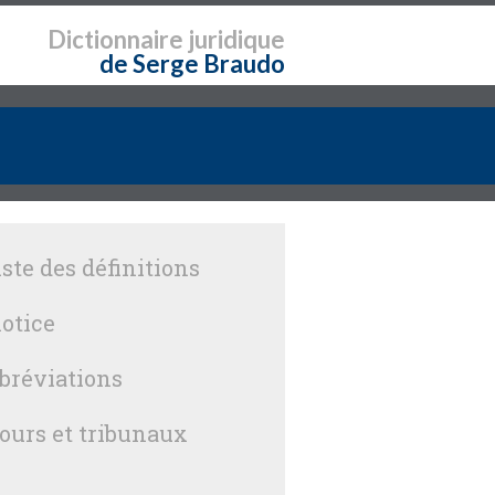
Dictionnaire
juridique
de Serge Braudo
iste des définitions
otice
bréviations
ours et tribunaux