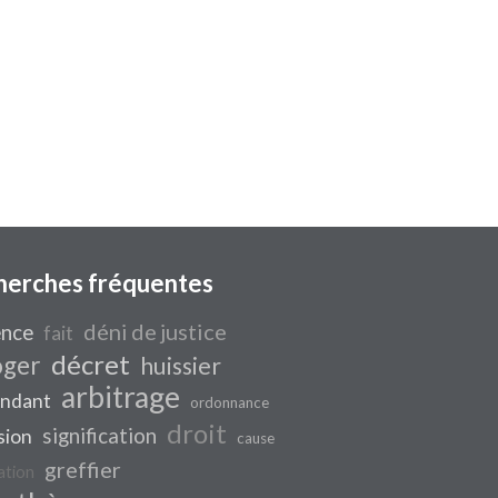
herches fréquentes
déni de justice
ence
fait
décret
oger
huissier
arbitrage
endant
ordonnance
droit
signification
sion
cause
greffier
ation