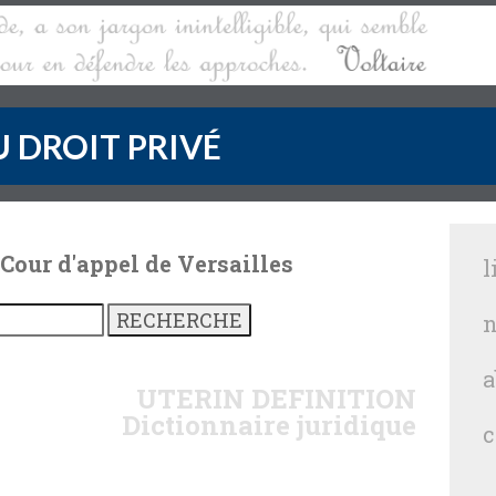
 DROIT PRIVÉ
 Cour d'appel de Versailles
l
n
a
UTERIN
DEFINITION
Dictionnaire juridique
c