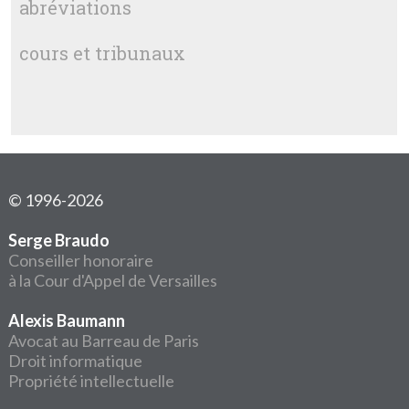
abréviations
cours et tribunaux
© 1996-2026
Serge Braudo
Conseiller honoraire
à la Cour d'Appel de Versailles
Alexis Baumann
Avocat au Barreau de Paris
Droit informatique
Propriété intellectuelle