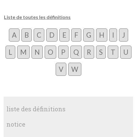
Liste de toutes les définitions
A
B
C
D
E
F
G
H
I
J
L
M
N
O
P
Q
R
S
T
U
V
W
liste des définitions
notice