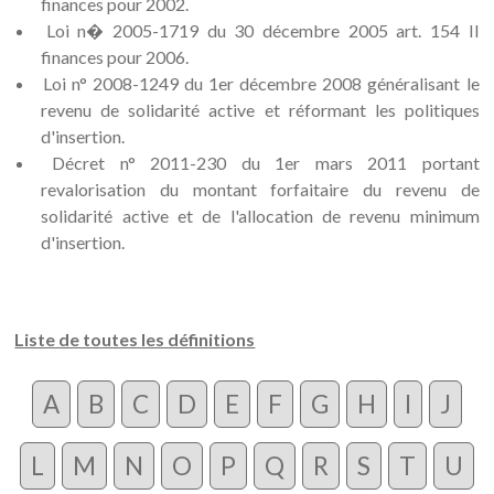
finances pour 2002.
Loi n� 2005-1719 du 30 décembre 2005 art. 154 II
finances pour 2006.
Loi n° 2008-1249 du 1er décembre 2008 généralisant le
revenu de solidarité active et réformant les politiques
d'insertion.
Décret n° 2011-230 du 1er mars 2011 portant
revalorisation du montant forfaitaire du revenu de
solidarité active et de l'allocation de revenu minimum
d'insertion.
Liste de toutes les définitions
A
B
C
D
E
F
G
H
I
J
L
M
N
O
P
Q
R
S
T
U