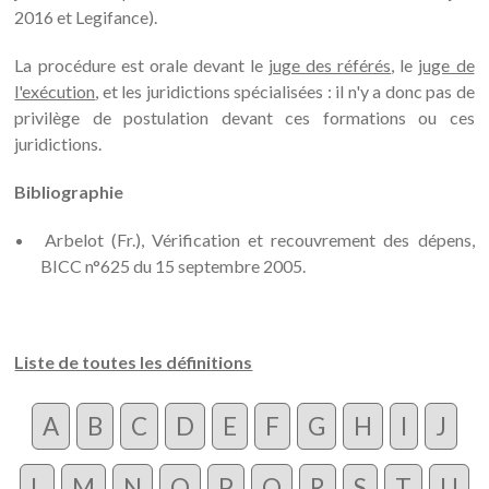
2016 et Legifance).
La procédure est orale devant le
juge des référés
, le
juge de
l'exécution
, et les juridictions spécialisées : il n'y a donc pas de
privilège de postulation devant ces formations ou ces
juridictions.
Bibliographie
Arbelot (Fr.), Vérification et recouvrement des dépens,
BICC n°625 du 15 septembre 2005.
Liste de toutes les définitions
A
B
C
D
E
F
G
H
I
J
L
M
N
O
P
Q
R
S
T
U