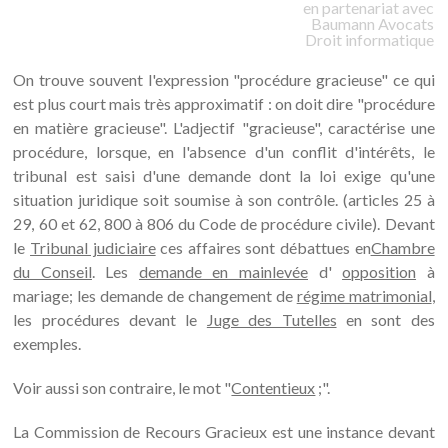
en partenariat avec
Baumann
Avocats
Droit informatique
On trouve souvent l'expression "procédure gracieuse" ce qui
est plus court mais très approximatif : on doit dire "procédure
en matière gracieuse". L'adjectif "gracieuse", caractérise une
procédure, lorsque, en l'absence d'un conflit d'intérêts, le
tribunal est saisi d'une demande dont la loi exige qu'une
situation juridique soit soumise à son contrôle. (articles 25 à
29, 60 et 62, 800 à 806 du Code de procédure civile). Devant
le
Tribunal judiciaire
ces affaires sont débattues en
Chambre
du Conseil
. Les
demande en mainlevée
d'
opposition
à
mariage; les demande de changement de
régime matrimonial
,
les procédures devant le
Juge des Tutelles
en sont des
exemples.
Voir aussi son contraire, le mot "
Contentieux
;".
La Commission de Recours Gracieux est une instance devant