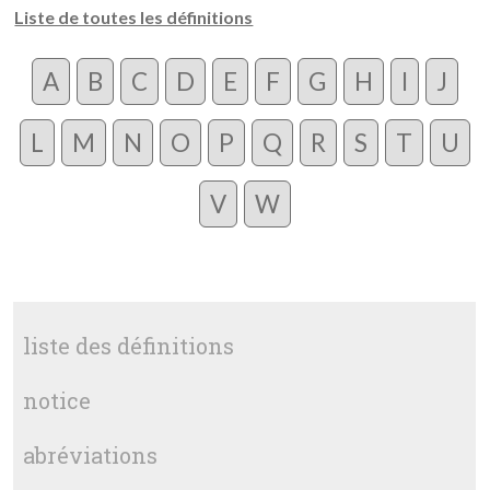
Liste de toutes les définitions
A
B
C
D
E
F
G
H
I
J
L
M
N
O
P
Q
R
S
T
U
V
W
liste des définitions
notice
abréviations