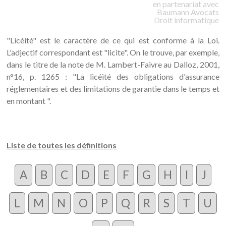
en partenariat avec
Baumann
Avocats
Droit informatique
"Licéité" est le caractère de ce qui est conforme à la Loi.
L'adjectif correspondant est "licite". On le trouve, par exemple,
dans le titre de la note de M. Lambert-Faivre au Dalloz, 2001,
n°16, p. 1265 : "La licéité des obligations d'assurance
réglementaires et des limitations de garantie dans le temps et
en montant ".
Liste de toutes les définitions
A
B
C
D
E
F
G
H
I
J
L
M
N
O
P
Q
R
S
T
U