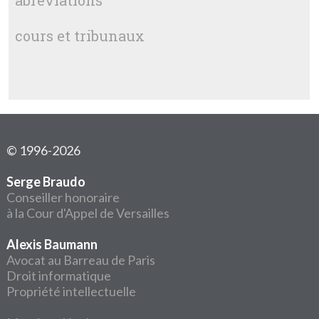
abréviations
cours et tribunaux
© 1996-2026
Serge Braudo
Conseiller honoraire
à la Cour d'Appel de Versailles
Alexis Baumann
Avocat au Barreau de Paris
Droit informatique
Propriété intellectuelle