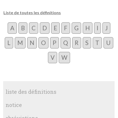
Liste de toutes les définitions
A
B
C
D
E
F
G
H
I
J
L
M
N
O
P
Q
R
S
T
U
V
W
liste des définitions
notice