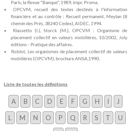
Paris, la Revue "Banque", 1989, Impr. Proma.
OPCVM, recueil des textes destinés à l'information
financière et au contrôle : Recueil permanent, Meylan (8
chemin des Prés, 38240 Cedex), AIDEC, 1994.
Riassetto (I.), Storck (M.), OPCVM : Organisme de
placement collectif en valeurs mobilières, 10/2002, Joly
éditions - Pratique des affaires.
Roblot, Les organismes de placement collectif de valeurs
mobilières (OPCVM), brochure ANSA,1990.
Liste de toutes les définitions
A
B
C
D
E
F
G
H
I
J
L
M
N
O
P
Q
R
S
T
U