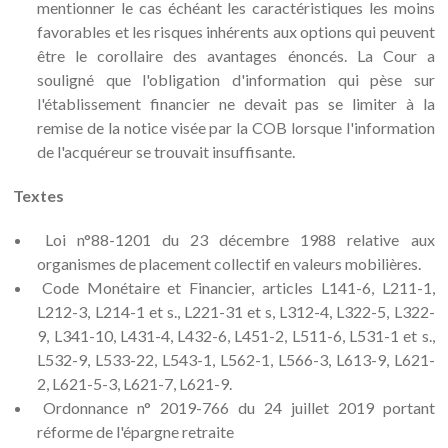
mentionner le cas échéant les caractéristiques les moins
favorables et les risques inhérents aux options qui peuvent
être le corollaire des avantages énoncés. La Cour a
souligné que l'obligation d'information qui pèse sur
l'établissement financier ne devait pas se limiter à la
remise de la notice visée par la COB lorsque l'information
de l'acquéreur se trouvait insuffisante.
Textes
Loi n°88-1201 du 23 décembre 1988 relative aux
organismes de placement collectif en valeurs mobilières.
Code Monétaire et Financier, articles L141-6, L211-1,
L212-3, L214-1 et s., L221-31 et s, L312-4, L322-5, L322-
9, L341-10, L431-4, L432-6, L451-2, L511-6, L531-1 et s.,
L532-9, L533-22, L543-1, L562-1, L566-3, L613-9, L621-
2, L621-5-3, L621-7, L621-9.
Ordonnance n° 2019-766 du 24 juillet 2019 portant
réforme de l'épargne retraite