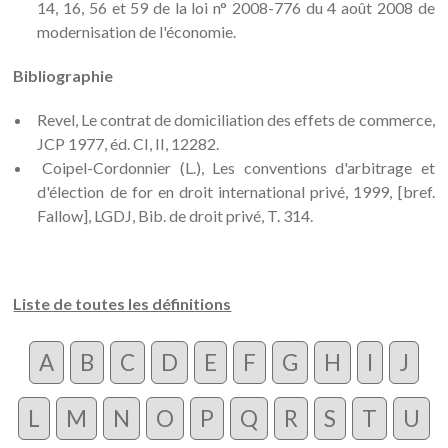
14, 16, 56 et 59 de la loi n° 2008-776 du 4 août 2008 de
modernisation de l'économie.
Bibliographie
Revel, Le contrat de domiciliation des effets de commerce,
JCP 1977, éd. CI, II, 12282.
Coipel-Cordonnier (L.), Les conventions d'arbitrage et
d'élection de for en droit international privé, 1999, [bref.
Fallow], LGDJ, Bib. de droit privé, T. 314.
Liste de toutes les définitions
A
B
C
D
E
F
G
H
I
J
L
M
N
O
P
Q
R
S
T
U