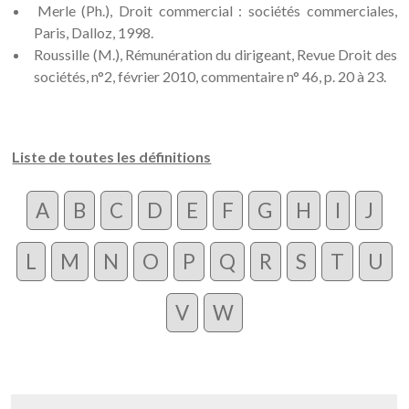
Merle (Ph.), Droit commercial : sociétés commerciales,
Paris, Dalloz, 1998.
Roussille (M.), Rémunération du dirigeant, Revue Droit des
sociétés, n°2, février 2010, commentaire n° 46, p. 20 à 23.
Liste de toutes les définitions
A
B
C
D
E
F
G
H
I
J
L
M
N
O
P
Q
R
S
T
U
V
W