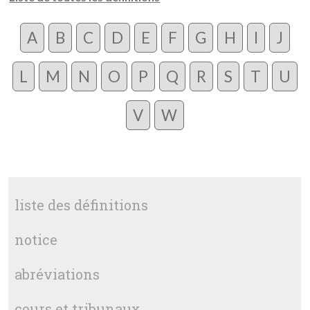
A
B
C
D
E
F
G
H
I
J
L
M
N
O
P
Q
R
S
T
U
V
W
liste des définitions
notice
abréviations
cours et tribunaux