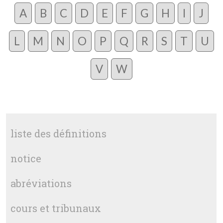
A
B
C
D
E
F
G
H
I
J
L
M
N
O
P
Q
R
S
T
U
V
W
liste des définitions
notice
abréviations
cours et tribunaux