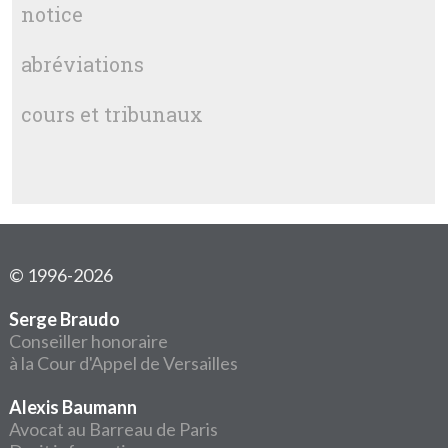
notice
abréviations
cours et tribunaux
© 1996-2026
Serge Braudo
Conseiller honoraire
à la Cour d'Appel de Versailles
Alexis Baumann
Avocat au Barreau de Paris