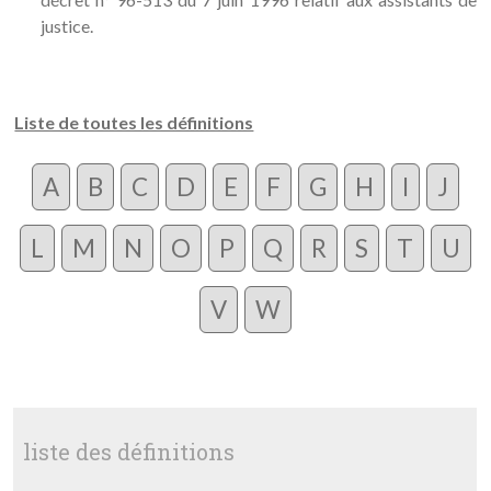
justice.
Liste de toutes les définitions
A
B
C
D
E
F
G
H
I
J
L
M
N
O
P
Q
R
S
T
U
V
W
liste des définitions