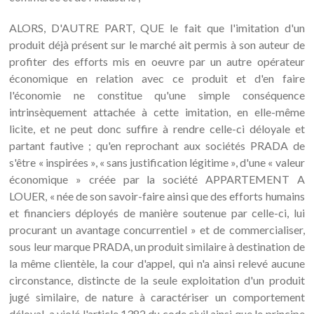
ALORS, D'AUTRE PART, QUE le fait que l'imitation d'un
produit déjà présent sur le marché ait permis à son auteur de
profiter des efforts mis en oeuvre par un autre opérateur
économique en relation avec ce produit et d'en faire
l'économie ne constitue qu'une simple conséquence
intrinsèquement attachée à cette imitation, en elle-même
licite, et ne peut donc suffire à rendre celle-ci déloyale et
partant fautive ; qu'en reprochant aux sociétés PRADA de
s'être « inspirées », « sans justification légitime », d'une « valeur
économique » créée par la société APPARTEMENT A
LOUER, « née de son savoir-faire ainsi que des efforts humains
et financiers déployés de manière soutenue par celle-ci, lui
procurant un avantage concurrentiel » et de commercialiser,
sous leur marque PRADA, un produit similaire à destination de
la même clientèle, la cour d'appel, qui n'a ainsi relevé aucune
circonstance, distincte de la seule exploitation d'un produit
jugé similaire, de nature à caractériser un comportement
déloyal, a violé l'article 1382 du code civil ainsi que le principe