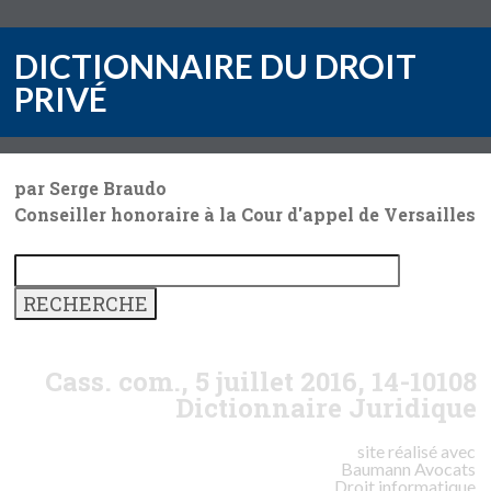
DICTIONNAIRE DU DROIT
PRIVÉ
par Serge Braudo
Conseiller honoraire à la Cour d'appel de Versailles
Cass. com., 5 juillet 2016, 14-10108
Dictionnaire Juridique
site réalisé avec
Baumann
Avocats
Droit informatique