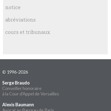
notice
abréviations
cours et tribunaux
© 1996-2026
Serge Braudo
Conseiller honoraire
à la Cour d'Appel de Versailles
Alexis Baumann
Avocat au Barreau de Paris